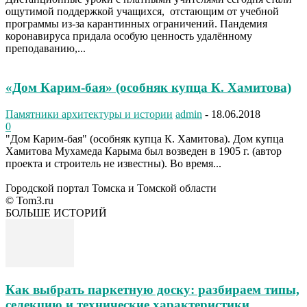
ощутимой поддержкой учащихся, отстающим от учебной
программы из-за карантинных ограничений. Пандемия
коронавируса придала особую ценность удалённому
преподаванию,...
«Дом Карим-бая» (особняк купца К. Хамитова)
Памятники архитектуры и истории
admin
-
18.06.2018
0
"Дом Карим-бая" (особняк купца К. Хамитова). Дом купца
Хамитова Мухамеда Карыма был возведен в 1905 г. (автор
проекта и строитель не известны). Во время...
Городской портал Томска и Томской области
© Tom3.ru
БОЛЬШЕ ИСТОРИЙ
Как выбрать паркетную доску: разбираем типы,
селекцию и технические характеристики