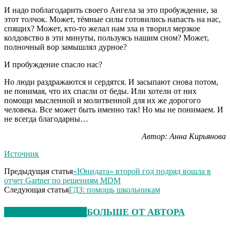
И надо поблагодарить своего Ангела за это пробуждение, за
этот толчок. Может, тёмные силы готовились напасть на нас,
спящих? Может, кто-то желал нам зла и творил мерзкое
колдовство в эти минуты, пользуясь нашим сном? Может,
полночный вор замышлял дурное?
И пробуждение спасло нас?
Но люди раздражаются и сердятся. И засыпают снова потом,
не понимая, что их спасли от беды. Или хотели от них
помощи мысленной и молитвенной для их же дорогого
человека. Все может быть именно так! Но мы не понимаем. И
не всегда благодарны…
Автор: Анна Кирьянова
Источник
Предыдущая статья
«Юнидата» второй год подряд вошла в
отчет Gartner по решениям MDM
Следующая статья
ГДЗ: помощь школьникам
СХОЖИЕ СТАТЬИ
БОЛЬШЕ ОТ АВТОРА