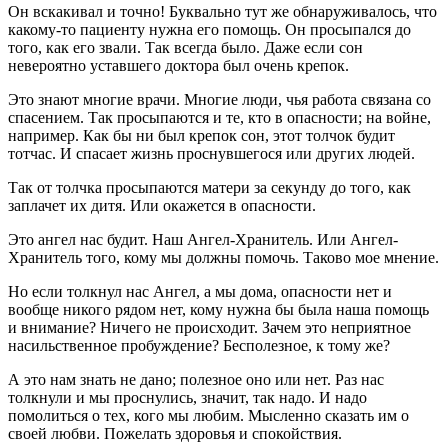
Он вскакивал и точно! Буквально тут же обнаруживалось, что
какому-то пациенту нужна его помощь. Он просыпался до
того, как его звали. Так всегда было. Даже если сон
невероятно уставшего доктора был очень крепок.
Это знают многие врачи. Многие люди, чья работа связана со
спасением. Так просыпаются и те, кто в опасности; на войне,
например. Как бы ни был крепок сон, этот толчок будит
тотчас. И спасает жизнь проснувшегося или других людей.
Так от толчка просыпаются матери за секунду до того, как
заплачет их дитя. Или окажется в опасности.
Это ангел нас будит. Наш Ангел-Хранитель. Или Ангел-
Хранитель того, кому мы должны помочь. Таково мое мнение.
Но если толкнул нас Ангел, а мы дома, опасности нет и
вообще никого рядом нет, кому нужна бы была наша помощь
и внимание? Ничего не происходит. Зачем это неприятное
насильственное пробуждение? Бесполезное, к тому же?
А это нам знать не дано; полезное оно или нет. Раз нас
толкнули и мы проснулись, значит, так надо. И надо
помолиться о тех, кого мы любим. Мысленно сказать им о
своей любви. Пожелать здоровья и спокойствия.