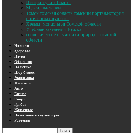
Истории улиц Томска
Музеи, выставки
Томск,томская область,томский портал,история
населенных пунктов
Храмы, монастыри Томской области
Учебные заведения Томска
геологические памятники природы томской
области
Новости
Здоровье
Наука
Общество
Политика
Шоу бизнес
Экономика
Финансы
Авто
Бизнес
Спорт
Грибы
Животные
Памятники и скульптуры
Растения