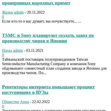
проверенных народных примет
Жизнь
admin
-
20.11.2022
0
Если кто-то о вас думает, вы почувствуете... ...
TSMC и Sony планируют создать завод по
производству чипов в Японии
Наука
admin
-
03.11.2021
0
Тайваньский поставщик полупроводников Taiwan
Semiconductor Manufacturing Company и компания Sony
обдумывают совместный план создания завода в Японии для
производства чипов. По...
Репетиторы интернета повышают процент
поступивших в ВУЗы
Общество
Anna
-
22.02.2022
0
Дистанционные уроки с платными учителями сегодня стали