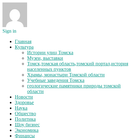
Sign in
Главная
Культура
Истории улиц Томска
Музеи, выставки
Томск,томская область,томский портал,история
населенных пунктов
Храмы, монастыри Томской области
Учебные заведения Томска
геологические памятники природы томской
области
Новости
Здоровье
Наука
Общество
Политика
Шоу бизнес
Экономика
Финансы