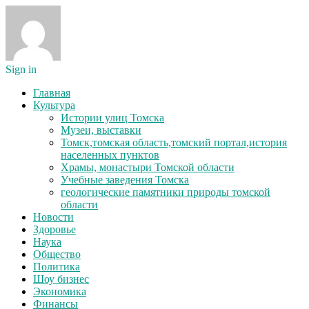
Sign in
Главная
Культура
Истории улиц Томска
Музеи, выставки
Томск,томская область,томский портал,история
населенных пунктов
Храмы, монастыри Томской области
Учебные заведения Томска
геологические памятники природы томской
области
Новости
Здоровье
Наука
Общество
Политика
Шоу бизнес
Экономика
Финансы