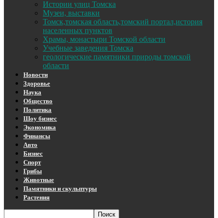
Истории улиц Томска
Музеи, выставки
Томск,томская область,томский портал,история
населенных пунктов
Храмы, монастыри Томской области
Учебные заведения Томска
геологические памятники природы томской
области
Новости
Здоровье
Наука
Общество
Политика
Шоу бизнес
Экономика
Финансы
Авто
Бизнес
Спорт
Грибы
Животные
Памятники и скульптуры
Растения