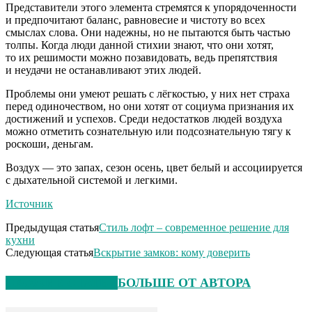
Представители этого элемента стремятся к упорядоченности
и предпочитают баланс, равновесие и чистоту во всех
смыслах слова. Они надежны, но не пытаются быть частью
толпы. Когда люди данной стихии знают, что они хотят,
то их решимости можно позавидовать, ведь препятствия
и неудачи не останавливают этих людей.
Проблемы они умеют решать с лёгкостью, у них нет страха
перед одиночеством, но они хотят от социума признания их
достижений и успехов. Среди недостатков людей воздуха
можно отметить сознательную или подсознательную тягу к
роскоши, деньгам.
Воздух — это запах, сезон осень, цвет белый и ассоциируется
с дыхательной системой и легкими.
Источник
Предыдущая статья
Стиль лофт – современное решение для
кухни
Следующая статья
Вскрытие замков: кому доверить
СХОЖИЕ СТАТЬИ
БОЛЬШЕ ОТ АВТОРА