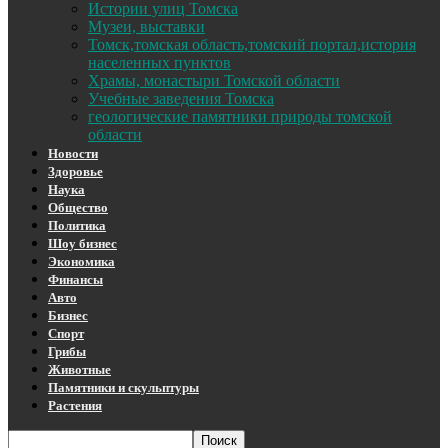
Истории улиц Томска
Музеи, выставки
Томск,томская область,томский портал,история
населенных пунктов
Храмы, монастыри Томской области
Учебные заведения Томска
геологические памятники природы томской
области
Новости
Здоровье
Наука
Общество
Политика
Шоу бизнес
Экономика
Финансы
Авто
Бизнес
Спорт
Грибы
Животные
Памятники и скульптуры
Растения