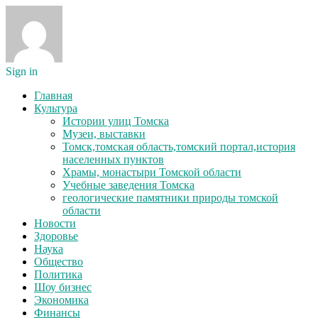
Sign in
Главная
Культура
Истории улиц Томска
Музеи, выставки
Томск,томская область,томский портал,история
населенных пунктов
Храмы, монастыри Томской области
Учебные заведения Томска
геологические памятники природы томской
области
Новости
Здоровье
Наука
Общество
Политика
Шоу бизнес
Экономика
Финансы