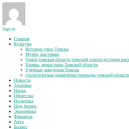
Sign in
Главная
Культура
Истории улиц Томска
Музеи, выставки
Томск,томская область,томский портал,история на
Храмы, монастыри Томской области
Учебные заведения Томска
геологические памятники природы томской област
Новости
Здоровье
Наука
Общество
Политика
Шоу бизнес
Экономика
Финансы
Авто
Бизнес