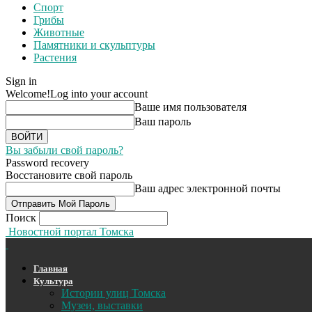
Спорт
Грибы
Животные
Памятники и скульптуры
Растения
Sign in
Welcome!
Log into your account
Ваше имя пользователя
Ваш пароль
Вы забыли свой пароль?
Password recovery
Восстановите свой пароль
Ваш адрес электронной почты
Поиск
Новостной портал Томска
Главная
Культура
Истории улиц Томска
Музеи, выставки