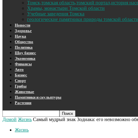
Томск,томская область,томский портал,история на
Храмы, монастыри Томской области
Учебные заведения Томска
геологические памятники природы томской област
Новости
Здоровье
Наука
Общество
Политика
Шоу бизнес
Экономика
Финансы
Авто
Бизнес
Спорт
Грибы
Животные
Памятники и скульптуры
Растения
Домой
Жизнь
Самый мудрый знак Зодиака: его невозможно об
Жизнь