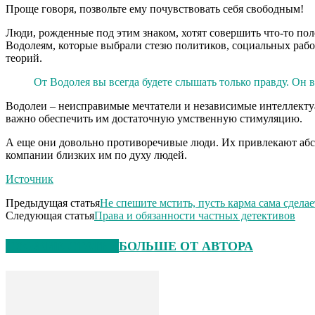
Проще говоря, позвольте ему почувствовать себя свободным!
Люди, рожденные под этим знаком, хотят совершить что-то пол
Водолеям, которые выбрали стезю политиков, социальных рабо
теорий.
От Водолея вы всегда будете слышать только правду. Он в
Водолеи – неисправимые мечтатели и независимые интеллектуа
важно обеспечить им достаточную умственную стимуляцию.
А еще они довольно противоречивые люди. Их привлекают абсо
компании близких им по духу людей.
Источник
Предыдущая статья
Не спешите мстить, пусть карма сама сдела
Следующая статья
Права и обязанности частных детективов
СХОЖИЕ СТАТЬИ
БОЛЬШЕ ОТ АВТОРА