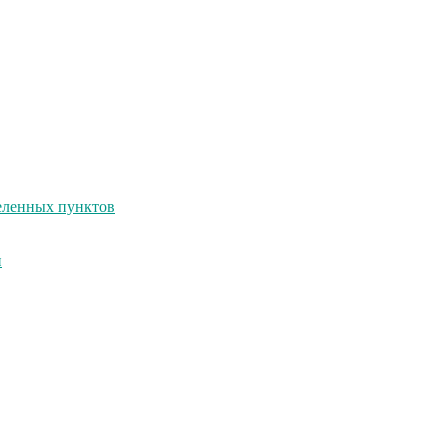
селенных пунктов
и