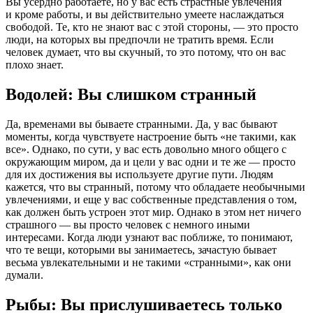
Вы усердно работаете, но у вас есть страстные увлечения
и кроме работы, и вы действительно умеете наслаждаться
свободой. Те, кто не знают вас с этой стороны, — это просто
люди, на которых вы предпочли не тратить время. Если
человек думает, что вы скучный, то это потому, что он вас
плохо знает.
Водолей: Вы слишком странный
Да, временами вы бываете странными. Да, у вас бывают
моменты, когда чувствуете настроение быть «не такими, как
все». Однако, по сути, у вас есть довольно много общего с
окружающим миром, да и цели у вас одни и те же — просто
для их достижения вы используете другие пути. Людям
кажется, что вы странный, потому что обладаете необычными
увлечениями, и еще у вас собственные представления о том,
как должен быть устроен этот мир. Однако в этом нет ничего
страшного — вы просто человек с немного иными
интересами. Когда люди узнают вас поближе, то понимают,
что те вещи, которыми вы занимаетесь, зачастую бывает
весьма увлекательными и не такими «странными», как они
думали.
Рыбы: Вы прислушиваетесь только