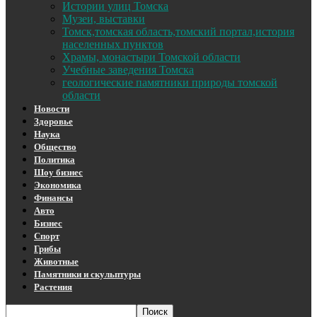
Истории улиц Томска
Музеи, выставки
Томск,томская область,томский портал,история
населенных пунктов
Храмы, монастыри Томской области
Учебные заведения Томска
геологические памятники природы томской
области
Новости
Здоровье
Наука
Общество
Политика
Шоу бизнес
Экономика
Финансы
Авто
Бизнес
Спорт
Грибы
Животные
Памятники и скульптуры
Растения