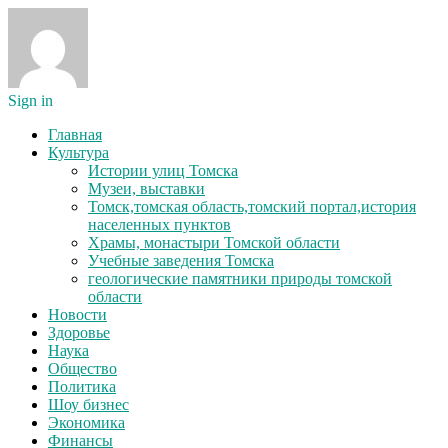
Sign in
Главная
Культура
Истории улиц Томска
Музеи, выставки
Томск,томская область,томский портал,история
населенных пунктов
Храмы, монастыри Томской области
Учебные заведения Томска
геологические памятники природы томской
области
Новости
Здоровье
Наука
Общество
Политика
Шоу бизнес
Экономика
Финансы