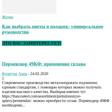
Жизнь
Как выбрать цветы в подарок: универсальное
руководство
ЭТО ВАС ЗАИНТЕРЕСУЕТ!
Пермендюр 49КФ: применение сплава
Культура
Anna
-
24.02.2020
0
Современное производство металлопроката подчинено
единым стандартам, с помощью которых можно получать
изделия высокого качества. Выбирая именно тут
https://francosteel.com/assortiment/pretsizionnyye-
splavy/permendur/. можно приобрести сплав. Пермендюр 49КФ
необходимо...