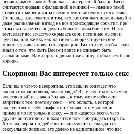
ненавидимым знаком Зодиака — интересный баланс. Весы
считаются людьми с фальшивой начинкой — именно такой
стереотип закрепился за всеми представителями этого знака.
Но правда заключается в том, что вас отличает независимый и
даже радикальный взгляд на все происходящие события, при
этом вы стараетесь не делать больно своим близким. И это
заставляет вас зачастую скрывать свои истинные мысли и
чувства, или же вы, как Близнецы, корректируете свое
мнение, узнавая новую информацию. Вы хотите, чтобы люди
знали о том, что быть Весами вовсе не означает быть
фальшивыми. Вами просто движет желание, чтобы всем было
хорошо.
Скорпион: Вас интересует только секс
Если вы в чем-то невероятны, это ведь не означает, что
вы на этом зациклены, ведь правда? Вы известны как самый
чувственный из знаков Зодиака, к тому же не избегаете
запретных тем, поэтому секс — это область, в которой
вы чувствуете себя комфортно. Однако это мышление
применимо не только к сексу — оно касается всего, чего
другие боятся или слишком стесняются обсуждать открыто.
Хотя вы, вероятно, действительно умеете наслаждаться
сексуальной жизнью, это далеко не единственное, что вас