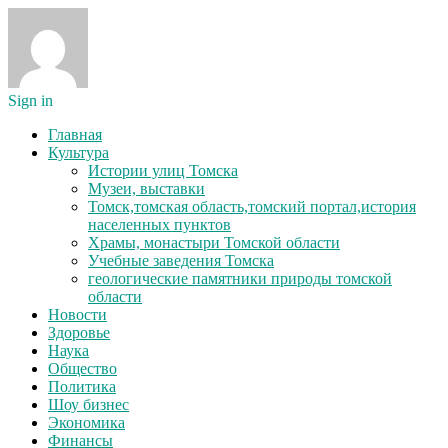
Sign in
Главная
Культура
Истории улиц Томска
Музеи, выставки
Томск,томская область,томский портал,история
населенных пунктов
Храмы, монастыри Томской области
Учебные заведения Томска
геологические памятники природы томской
области
Новости
Здоровье
Наука
Общество
Политика
Шоу бизнес
Экономика
Финансы