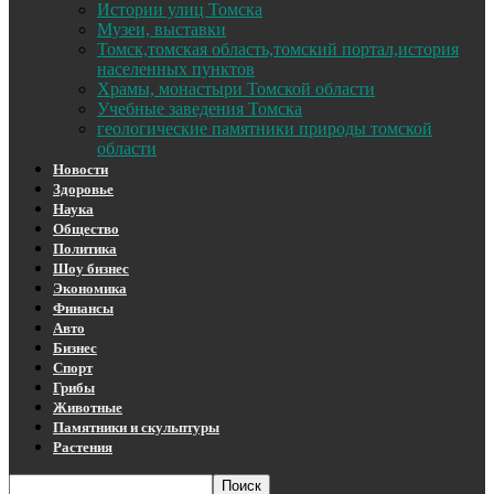
Истории улиц Томска
Музеи, выставки
Томск,томская область,томский портал,история
населенных пунктов
Храмы, монастыри Томской области
Учебные заведения Томска
геологические памятники природы томской
области
Новости
Здоровье
Наука
Общество
Политика
Шоу бизнес
Экономика
Финансы
Авто
Бизнес
Спорт
Грибы
Животные
Памятники и скульптуры
Растения