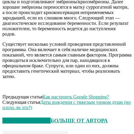
циклы и подготавливают эмбрионы/криоэмбрионы. Далее
хорошие эмбрионы переносятся в матку суррогатной матери,
а после происходит криоконсервация неприменяемых
зародышей, если их слишком много. Следующий этап —
диагностическое исследование беременности. Если результат
положителен, то беременность ведется до наступления
родов.
Существует несколько условий проведения представленной
программы. Она включает в себя наличие медицинских
показаний, что является самым главным фактором. Программа
проводиться исключительно для пар, находящихся в
официальном браке. Супруги, или один из них, должны
предоставить генетический материал, чтобы реализовать
затею.
Предыдущая статья
Как настроить Google Shopping?
Следующая статья
Даты рождения с тяжелым уроком души (но
плохо ли это?)
СХОЖИЕ СТАТЬИ
БОЛЬШЕ ОТ АВТОРА