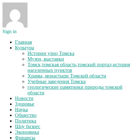
Sign in
Главная
Культура
Истории улиц Томска
Музеи, выставки
Томск,томская область,томский портал,история
населенных пунктов
Храмы, монастыри Томской области
Учебные заведения Томска
геологические памятники природы томской
области
Новости
Здоровье
Наука
Общество
Политика
Шоу бизнес
Экономика
Финансы