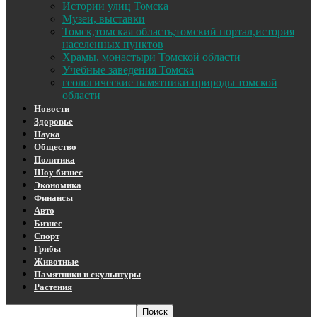
Истории улиц Томска
Музеи, выставки
Томск,томская область,томский портал,история
населенных пунктов
Храмы, монастыри Томской области
Учебные заведения Томска
геологические памятники природы томской
области
Новости
Здоровье
Наука
Общество
Политика
Шоу бизнес
Экономика
Финансы
Авто
Бизнес
Спорт
Грибы
Животные
Памятники и скульптуры
Растения