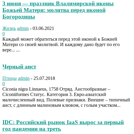
3 июня — праздник Владимирской иконы
Божьей Матери: молитва перед иконой
Богородицы
Жизнь
admin
-
03.06.2021
0
Каждый может обратиться перед этой иконой к Божией
Матери со своей молитвой. И каждому дано будет по его
вере... ...
Черный аист
Птицы
admin
-
25.07.2018
0
Ciconia nigra Linnaeus, 1758 Отряд. Аистообразные –
Ciconiiformes Статус. Категория 3. Евро-азиатский
малочисленный вид. Полевые признаки. Внешне – типичный
аист, с длинным малиновым клювом, с голым участком...
IDC: Российский рынок IaaS вырос за первый
год пандемии на треть