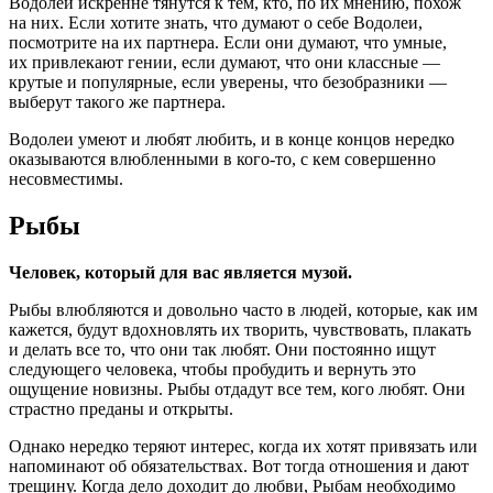
Водолеи искренне тянутся к тем, кто, по их мнению, похож
на них. Если хотите знать, что думают о себе Водолеи,
посмотрите на их партнера. Если они думают, что умные,
их привлекают гении, если думают, что они классные —
крутые и популярные, если уверены, что безобразники —
выберут такого же партнера.
Водолеи умеют и любят любить, и в конце концов нередко
оказываются влюбленными в кого-то, с кем совершенно
несовместимы.
Рыбы
Человек, который для вас является музой.
Рыбы влюбляются и довольно часто в людей, которые, как им
кажется, будут вдохновлять их творить, чувствовать, плакать
и делать все то, что они так любят. Они постоянно ищут
следующего человека, чтобы пробудить и вернуть это
ощущение новизны. Рыбы отдадут все тем, кого любят. Они
страстно преданы и открыты.
Однако нередко теряют интерес, когда их хотят привязать или
напоминают об обязательствах. Вот тогда отношения и дают
трещину. Когда дело доходит до любви, Рыбам необходимо