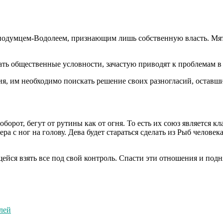
льнодумцем-Водолеем, признающим лишь собственную власть. Мя
ть общественные условности, зачастую приводят к проблемам в
я, им необходимо поискать решение своих разногласий, оставши
оборот, бегут от рутины как от огня. То есть их союз является
а с ног на голову. Дева будет стараться сделать из Рыб челове
йся взять все под свой контроль. Спасти эти отношения и подн
лей