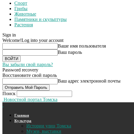
Спорт
Грибы
Животные
Памятники и скульптуры
Растения
Sign in
Welcome!
Log into your account
Ваше имя пользователя
Ваш пароль
Вы забыли свой пароль?
Password recovery
Восстановите свой пароль
Ваш адрес электронной почты
Поиск
Новостной портал Томска
Главная
Культура
Истории улиц Томска
Музеи, выставки