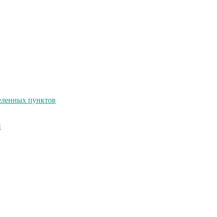
селенных пунктов
и