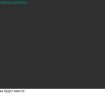
селенных пунктов
и
ка будут вместе