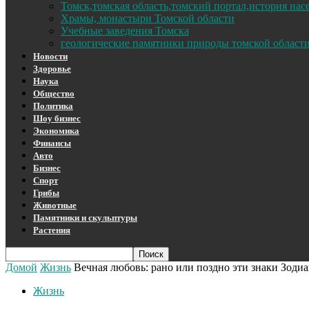
Томск,томская область,томский портал,история на
Храмы, монастыри Томской области
Учебные заведения Томска
геологические памятники природы томской област
Новости
Здоровье
Наука
Общество
Политика
Шоу бизнес
Экономика
Финансы
Авто
Бизнес
Спорт
Грибы
Животные
Памятники и скульптуры
Растения
Домой
Жизнь
Вечная любовь: рано или поздно эти знаки Зодиа
Жизнь