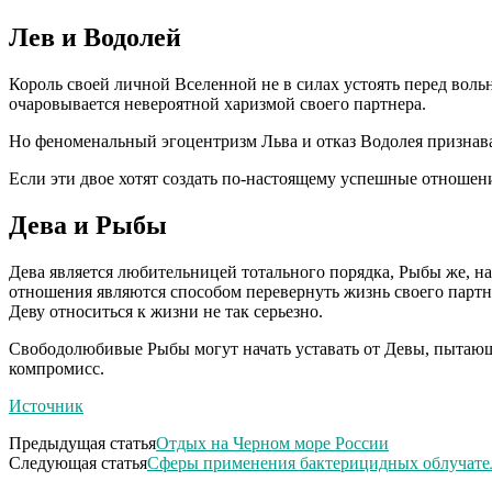
Лев и Водолей
Король своей личной Вселенной не в силах устоять перед во
очаровывается невероятной харизмой своего партнера.
Но феноменальный эгоцентризм Льва и отказ Водолея признава
Если эти двое хотят создать по-настоящему успешные отношени
Дева и Рыбы
Дева является любительницей тотального порядка, Рыбы же, на
отношения являются способом перевернуть жизнь своего партнер
Деву относиться к жизни не так серьезно.
Свободолюбивые Рыбы могут начать уставать от Девы, пытающе
компромисс.
Источник
Предыдущая статья
Отдых на Черном море России
Следующая статья
Сферы применения бактерицидных облучате