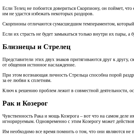
Если Телец не побоится довериться Скорпиону, он поймет, что 
им не удастся избежать некоторых раздоров.
Скорпионы отличаются сумасшедшим темпераментом, который з
Если их страсть не будет замыкаться только внутри их пары, а
Близнецы и Стрелец
Представители этих двух знаков притягиваются друг к другу,
от общения истинное наслаждение.
При этом всезнающая личность Стрельца способна порой раздр
за ее любви к сплетням.
Ключ к решению проблем лежит в совместной деятельности, о
Рак и Козерог
Чувственность Рака и мощь Козерога – вот что на самом деле и
игнорируемым. Одновременно с этим Козерогу может действоват
Им необходимо все время помнить о том, что они являются не 