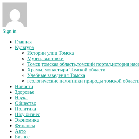
Sign in
Главная
Культура
Истории улиц Томска
Музеи, выставки
Томск,томская область,томский портал,история на
Храмы, монастыри Томской области
Учебные заведения Томска
геологические памятники природы томской област
Новости
Здоровье
Наука
Общество
Политика
Шоу бизнес
Экономика
Финансы
Авто
Бизнес