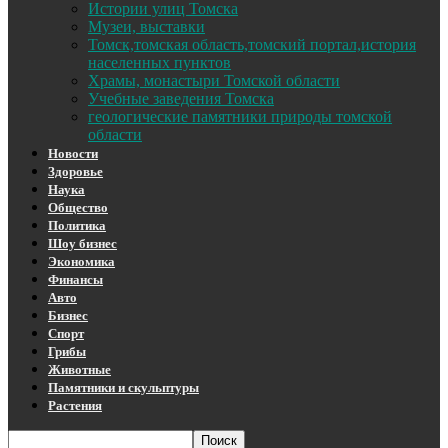
Истории улиц Томска
Музеи, выставки
Томск,томская область,томский портал,история
населенных пунктов
Храмы, монастыри Томской области
Учебные заведения Томска
геологические памятники природы томской
области
Новости
Здоровье
Наука
Общество
Политика
Шоу бизнес
Экономика
Финансы
Авто
Бизнес
Спорт
Грибы
Животные
Памятники и скульптуры
Растения