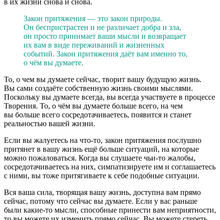
в их жизни снова и снова.
Закон притяжения — это закон природы.
Он беспристрастен и не различает добра и зла,
он просто принимает ваши мысли и возвращает
их вам в виде переживаний и жизненных
событий. Закон притяжения даёт вам именно то,
о чём вы думаете.
То, о чем вы думаете сейчас, творит вашу будущую жизнь.
Вы сами создаёте собственную жизнь своими мыслями.
Поскольку вы думаете всегда, вы всегда участвуете в процессе
Творения. То, о чём вы думаете больше всего, на чем
вы больше всего сосредотачиваетесь, появится и станет
реальностью вашей жизни.
Если вы жалуетесь на что-то, закон притяжения послушно
притянет в вашу жизнь ещё больше ситуаций, на которые
можно пожаловаться. Когда вы слушаете чьи-то жалобы,
сосредотачиваетесь на них, симпатизируете им и соглашаетесь
с ними, вы тоже притягиваете к себе подобные ситуации.
Вся ваша сила, творящая вашу жизнь, доступна вам прямо
сейчас, потому что сейчас вы думаете. Если у вас раньше
были какие-то мысли, способные принести вам неприятности,
то вы можете их изменить прямо сейчас. Вы можете стереть