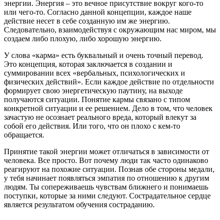
энергии. Энергия – это вечное присутствие вокруг кого-то
или чего-то. Согласно данной концепции, каждое наше
действие несет в себе созданную им же энергию.
Следовательно, взаимодействуя с окружающим нас миром, мы
создаем либо плохую, либо хорошую энергию.
У слова «карма» есть буквальный и очень точный перевод.
Это концепция, которая заключается в создании и
суммировании всех «вербальных, психологических и
физических действий». Если каждое действие по отдельности
формирует свою энергетическую паутину, на выходе
получаются ситуации. Понятие кармы связано с типом
конкретной ситуации и ее решением. Дело в том, что человек
зачастую не осознает реального вреда, который влекут за
собой его действия. Или того, что он плохо с кем-то
обращается.
Принятие такой энергии может отличаться в зависимости от
человека. Все просто. Вот почему люди так часто одинаково
реагируют на похожие ситуации. Познав обе стороны медали,
у тебя начинает появляться эмпатия по отношению к другим
людям. Ты сопереживаешь чувствам ближнего и понимаешь
поступки, которые за ними следуют. Сострадательное сердце
является результатом обучения состраданию.