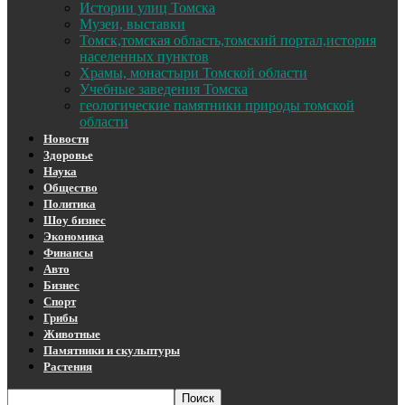
Истории улиц Томска
Музеи, выставки
Томск,томская область,томский портал,история
населенных пунктов
Храмы, монастыри Томской области
Учебные заведения Томска
геологические памятники природы томской
области
Новости
Здоровье
Наука
Общество
Политика
Шоу бизнес
Экономика
Финансы
Авто
Бизнес
Спорт
Грибы
Животные
Памятники и скульптуры
Растения