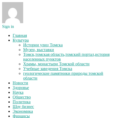
Sign in
Главная
Культура
Истории улиц Томска
Музеи, выставки
Томск,томская область,томский портал,история
населенных пунктов
Храмы, монастыри Томской области
Учебные заведения Томска
геологические памятники природы томской
области
Новости
Здоровье
Наука
Общество
Политика
Шоу бизнес
Экономика
Финансы