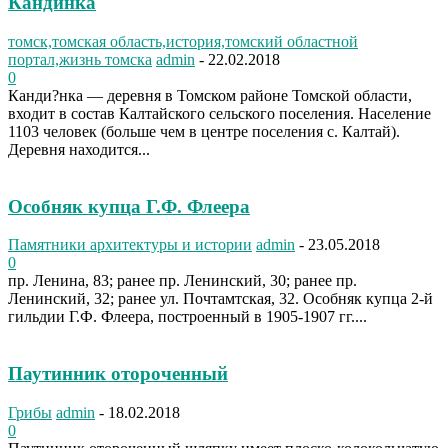
Кандинка
томск,томская область,история,томский областной
портал,жизнь томска
admin
-
22.02.2018
0
Канди?нка — деревня в Томском районе Томской области,
входит в состав Калтайского сельского поселения. Население
1103 человек (больше чем в центре поселения с. Калтай).
Деревня находится...
Особняк купца Г.Ф. Флеера
Памятники архитектуры и истории
admin
-
23.05.2018
0
пр. Ленина, 83; ранее пр. Ленинский, 30; ранее пр.
Ленинский, 32; ранее ул. Почтамтская, 32. Особняк купца 2-й
гильдии Г.Ф. Флеера, построенный в 1905-1907 гг....
Паутинник отороченный
Грибы
admin
-
18.02.2018
0