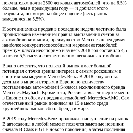
покупателям почти 2500 легковых автомобилей, что на 6,5%
больше, чем в предыдущем году — и добился этого
результата, несмотря на общее падение (весь рынок
замедлился на 5,5%).
И хотя динамика продаж в последние недели частично была
продиктована изменением правил выставления счетов за
автомобили компании, преимущество Mercedes перед двумя
наиболее конкурентоспособными марками автомобилей
премиум-класса неоспоримо и за весь 2018 год составило 4,5
и почти 5,5 тысячи соответственно. легковые автомобили.
Важно отметить, что польский рынок имеет большой
потенциал с точки зрения интереса к самым роскошным и
спортивным моделям Mercedes-Benz. В 2018 году он стал
десятым в мире и вторым в Европе по количеству
поставленных автомобилей S-класса эксклюзивного бренда
Mercedes-Maybach. Кроме того, Россия заняла четвертое место
в Европе по объему продаж автомобилей Mercedes-AMG. Сам
отечественный рынок поднялся на 15-е место среди
крупнейших рынков сбыта бренда в мире.
В 2019 году Mercedes-Benz продолжит наступление на рынок.
В автосалоны в любой момент появятся заметные новинки:
сначала B-Class и GLE нового поколения, а затем последняя