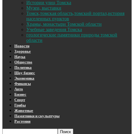
Истории улиц Томска
Музеи, выставки
Томск,томская область,томский портал,история
населенных пунктов
Храмы, монастыри Томской области
Учебные заведения Томска
геологические памятники природы томской
области
Новости
Здоровье
Наука
Общество
Политика
Шоу бизнес
Экономика
Финансы
Авто
Бизнес
Спорт
Грибы
Животные
Памятники и скульптуры
Растения