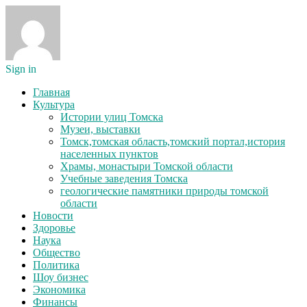
Sign in
Главная
Культура
Истории улиц Томска
Музеи, выставки
Томск,томская область,томский портал,история
населенных пунктов
Храмы, монастыри Томской области
Учебные заведения Томска
геологические памятники природы томской
области
Новости
Здоровье
Наука
Общество
Политика
Шоу бизнес
Экономика
Финансы