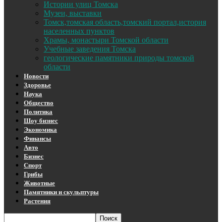
Истории улиц Томска
Музеи, выставки
Томск,томская область,томский портал,история
населенных пунктов
Храмы, монастыри Томской области
Учебные заведения Томска
геологические памятники природы томской
области
Новости
Здоровье
Наука
Общество
Политика
Шоу бизнес
Экономика
Финансы
Авто
Бизнес
Спорт
Грибы
Животные
Памятники и скульптуры
Растения