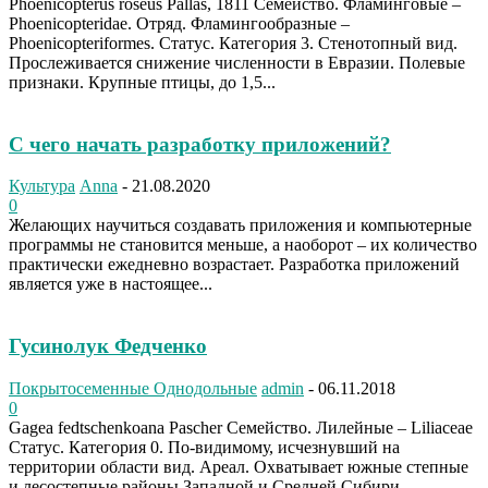
Phoenicopterus roseus Pallas, 1811 Семейство. Фламинговые –
Phoenicopteridae. Отряд. Фламингообразные –
Phoenicopteriformes. Статус. Категория 3. Стенотопный вид.
Прослеживается снижение численности в Евразии. Полевые
признаки. Крупные птицы, до 1,5...
С чего начать разработку приложений?
Культура
Anna
-
21.08.2020
0
Желающих научиться создавать приложения и компьютерные
программы не становится меньше, а наоборот – их количество
практически ежедневно возрастает. Разработка приложений
является уже в настоящее...
Гусинолук Федченко
Покрытосеменные Однодольные
admin
-
06.11.2018
0
Gagea fedtschenkoana Pascher Семейство. Лилейные – Liliaceae
Статус. Категория 0. По-видимому, исчезнувший на
территории области вид. Ареал. Охватывает южные степные
и лесостепные районы Западной и Средней Сибири....