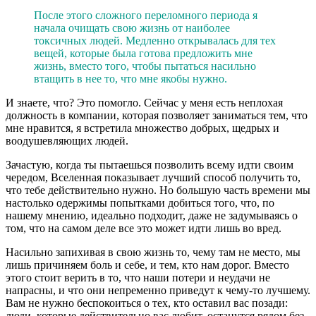
После этого сложного переломного периода я
начала очищать свою жизнь от наиболее
токсичных людей. Медленно открывалась для тех
вещей, которые была готова предложить мне
жизнь, вместо того, чтобы пытаться насильно
втащить в нее то, что мне якобы нужно.
И знаете, что? Это помогло. Сейчас у меня есть неплохая
должность в компании, которая позволяет заниматься тем, что
мне нравится, я встретила множество добрых, щедрых и
воодушевляющих людей.
Зачастую, когда ты пытаешься позволить всему идти своим
чередом, Вселенная показывает лучший способ получить то,
что тебе действительно нужно. Но большую часть времени мы
настолько одержимы попытками добиться того, что, по
нашему мнению, идеально подходит, даже не задумываясь о
том, что на самом деле все это может идти лишь во вред.
Насильно запихивая в свою жизнь то, чему там не место, мы
лишь причиняем боль и себе, и тем, кто нам дорог. Вместо
этого стоит верить в то, что наши потери и неудачи не
напрасны, и что они непременно приведут к чему-то лучшему.
Вам не нужно беспокоиться о тех, кто оставил вас позади:
люди, которые действительно вас любит, останутся рядом без