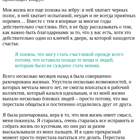
Моя жизнь все еще похожа на зебру: в ней хватает черных
полос, в ней хватает испытаний, неудач и не всегда приятных
перемен… Вместе с тем я впервые за многие годы
действительно счастлива. Нет, я не буду рассказывать о том,
как важно быть благодарными за то, что у вас есть, хотя это
действительно один из ключей к двери, за которой находится
счастье.
Я поняла, что могу стать счастливой прежде всего
потому, что оставила позади те вещи и людей,
которым было не суждено стать моими.
Всего несколько месяцев назад я была совершенно
разочарована жизнью. Упустила несколько возможностей, о
которых мечтала много лет, не смогла вписаться в рабочий
коллектив, который казался идеальным, и из моей жизни
выпало несколько близких людей – просто потому, что мы
перестали общаться и постепенно отдалились друг от друга.
Я была разочарована, вера в то, что моя жизнь имеет смысл,
меня покинула. Я старалась, очень старалась все исправить и
собрать жизнь по кусочкам, но они раз за разом
выскальзывали из моих пальцев. И в один прекрасный
момент просто перестала пытаться это делать. Перестала