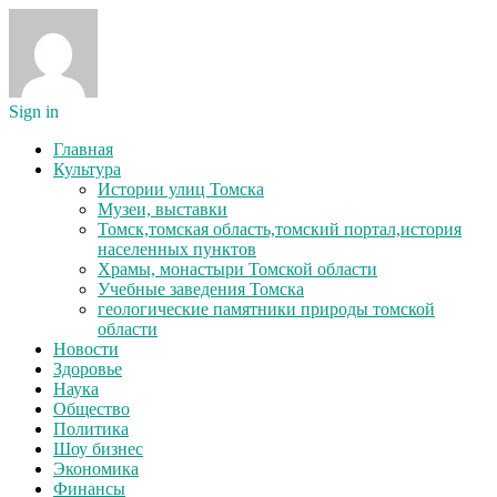
Sign in
Главная
Культура
Истории улиц Томска
Музеи, выставки
Томск,томская область,томский портал,история
населенных пунктов
Храмы, монастыри Томской области
Учебные заведения Томска
геологические памятники природы томской
области
Новости
Здоровье
Наука
Общество
Политика
Шоу бизнес
Экономика
Финансы