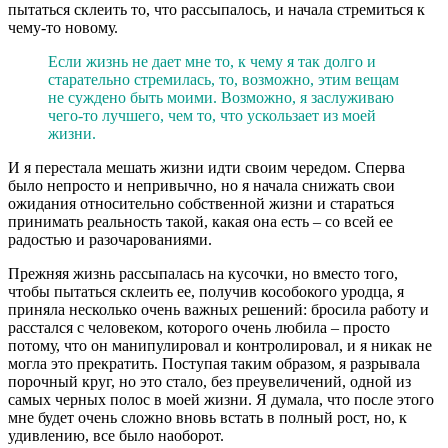
пытаться склеить то, что рассыпалось, и начала стремиться к
чему-то новому.
Если жизнь не дает мне то, к чему я так долго и
старательно стремилась, то, возможно, этим вещам
не суждено быть моими. Возможно, я заслуживаю
чего-то лучшего, чем то, что ускользает из моей
жизни.
И я перестала мешать жизни идти своим чередом. Сперва
было непросто и непривычно, но я начала снижать свои
ожидания относительно собственной жизни и стараться
принимать реальность такой, какая она есть – со всей ее
радостью и разочарованиями.
Прежняя жизнь рассыпалась на кусочки, но вместо того,
чтобы пытаться склеить ее, получив кособокого уродца, я
приняла несколько очень важных решений: бросила работу и
расстался с человеком, которого очень любила – просто
потому, что он манипулировал и контролировал, и я никак не
могла это прекратить. Поступая таким образом, я разрывала
порочный круг, но это стало, без преувеличений, одной из
самых черных полос в моей жизни. Я думала, что после этого
мне будет очень сложно вновь встать в полный рост, но, к
удивлению, все было наоборот.