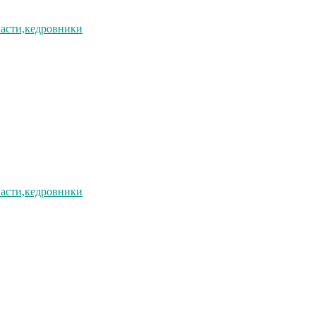
ласти,кедровники
ласти,кедровники