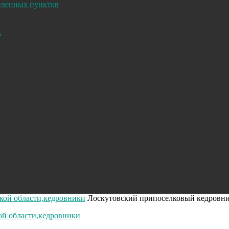
селенных пунктов
и
кой области,кедровники
Лоскутовский припоселковый кедровн
ой области,кедровники