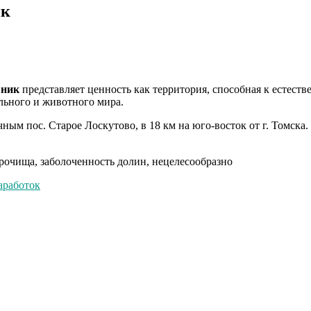
ик
вник
представляет ценность как территория, способная к естес
льного и животного мира.
ным пос. Старое Лоскутово, в 18 км на юго-восток от г. Томска.
очища, заболоченность долин, нецелесообразно
аработок