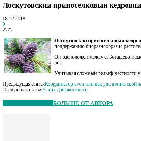
Лоскутовский припоселковый кедровн
18.12.2018
0
2272
Лоскутовский припоселковый кедро
поддержанию биоразнообразия растите
Он расположен между с. Богашево и дач
лет.
Учитывая сложный рельеф местности ур
Предыдущая статья
Координатор avon или как увеличить свой з
Следующая статья
Улица Дзержинского
СХОЖИЕ СТАТЬИ
БОЛЬШЕ ОТ АВТОРА