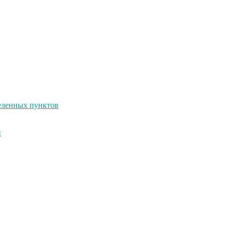
селенных пунктов
и