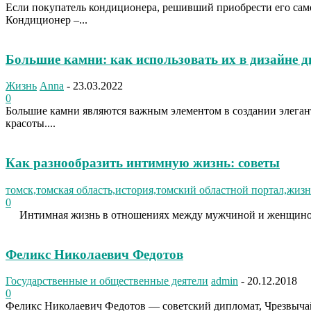
Если покупатель кондиционера, решивший приобрести его самос
Кондиционер –...
Большие камни: как использовать их в дизайне д
Жизнь
Anna
-
23.03.2022
0
Большие камни являются важным элементом в создании элеган
красоты....
Как разнообразить интимную жизнь: советы
томск,томская область,история,томский областной портал,жизн
0
Интимная жизнь в отношениях между мужчиной и женщиной оче
Феликс Николаевич Федотов
Государственные и общественные деятели
admin
-
20.12.2018
0
Феликс Николаевич Федотов — советский дипломат, Чрезвычайн