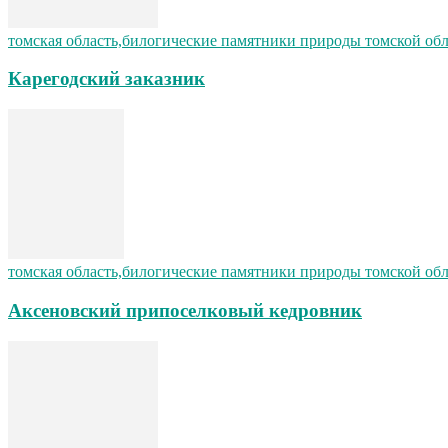
томская область,билогические памятники природы томской об
Карегодский заказник
томская область,билогические памятники природы томской об
Аксеновский припоселковый кедровник