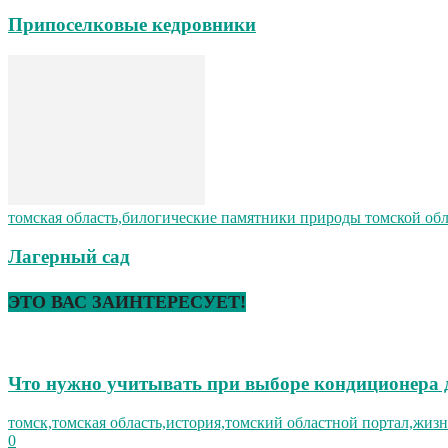
Припоселковые кедровники
томская область,билогические памятники природы томской об
Лагерный сад
ЭТО ВАС ЗАИНТЕРЕСУЕТ!
Что нужно учитывать при выборе кондиционера 
томск,томская область,история,томский областной портал,жизн
0