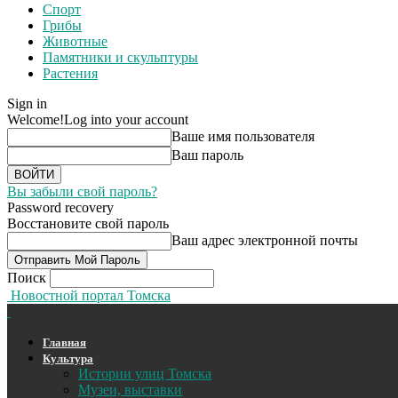
Спорт
Грибы
Животные
Памятники и скульптуры
Растения
Sign in
Welcome!
Log into your account
Ваше имя пользователя
Ваш пароль
Вы забыли свой пароль?
Password recovery
Восстановите свой пароль
Ваш адрес электронной почты
Поиск
Новостной портал Томска
Главная
Культура
Истории улиц Томска
Музеи, выставки