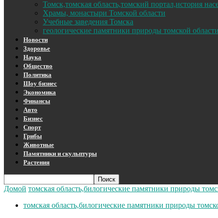
Томск,томская область,томский портал,история на
Храмы, монастыри Томской области
Учебные заведения Томска
геологические памятники природы томской област
Новости
Здоровье
Наука
Общество
Политика
Шоу бизнес
Экономика
Финансы
Авто
Бизнес
Спорт
Грибы
Животные
Памятники и скульптуры
Растения
Домой
томская область,билогические памятники природы томс
томская область,билогические памятники природы томск