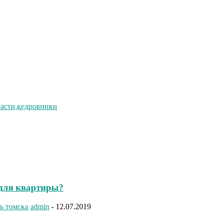
ласти,кедровники
для квартиры?
ь томска
admin
-
12.07.2019