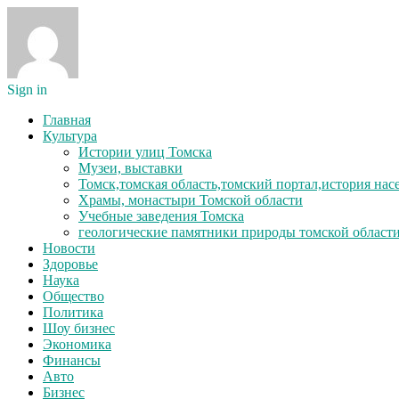
Sign in
Главная
Культура
Истории улиц Томска
Музеи, выставки
Томск,томская область,томский портал,история на
Храмы, монастыри Томской области
Учебные заведения Томска
геологические памятники природы томской област
Новости
Здоровье
Наука
Общество
Политика
Шоу бизнес
Экономика
Финансы
Авто
Бизнес