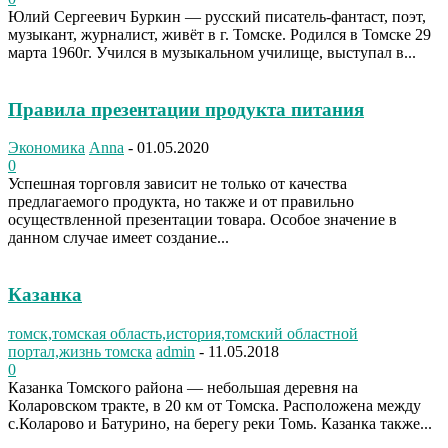
Юлий Сергеевич Буркин — русский писатель-фантаст, поэт,
музыкант, журналист, живёт в г. Томске. Родился в Томске 29
марта 1960г. Учился в музыкальном училище, выступал в...
Правила презентации продукта питания
Экономика
Anna
-
01.05.2020
0
Успешная торговля зависит не только от качества
предлагаемого продукта, но также и от правильно
осуществленной презентации товара. Особое значение в
данном случае имеет создание...
Казанка
томск,томская область,история,томский областной
портал,жизнь томска
admin
-
11.05.2018
0
Казанка Томского района — небольшая деревня на
Коларовском тракте, в 20 км от Томска. Расположена между
с.Коларово и Батурино, на берегу реки Томь. Казанка также...