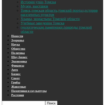
Истории улиц Томска
Музеи, выставки
Томск,томская область,томский портал,история
населенных пунктов
Храмы, монастыри Томской области
Учебные заведения Томска
геологические памятники природы томской
области
Новости
Здоровье
Наука
Общество
Политика
Шоу бизнес
Экономика
Финансы
Авто
Бизнес
Спорт
Грибы
Животные
Памятники и скульптуры
Растения