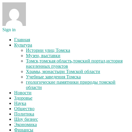
Sign in
Главная
Культура
Истории улиц Томска
Музеи, выставки
Томск,томская область,томский портал,история
населенных пунктов
Храмы, монастыри Томской области
Учебные заведения Томска
геологические памятники природы томской
области
Новости
Здоровье
Наука
Общество
Политика
Шоу бизнес
Экономика
Финансы