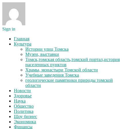
Sign in
Главная
Культура
Истории улиц Томска
Музеи, выставки
Томск,томская область,томский портал,история
населенных пунктов
Храмы, монастыри Томской области
Учебные заведения Томска
геологические памятники природы томской
области
Новости
Здоровье
Наука
Общество
Политика
Шоу бизнес
Экономика
Финансы