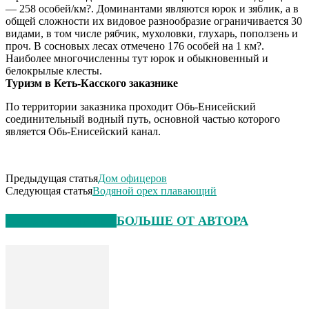
— 258 особей/км?. Доминантами являются юрок и зяблик, а в
общей сложности их видовое разнообразие ограничивается 30
видами, в том числе рябчик, мухоловки, глухарь, поползень и
проч. В сосновых лесах отмечено 176 особей на 1 км?.
Наиболее многочисленны тут юрок и обыкновенный и
белокрылые клесты.
Туризм в Кеть-Касского заказнике
По территории заказника проходит Обь-Енисейский
соединительный водный путь, основной частью которого
является Обь-Енисейский канал.
Предыдущая статья
Дом офицеров
Следующая статья
Водяной орех плавающий
СХОЖИЕ СТАТЬИ
БОЛЬШЕ ОТ АВТОРА