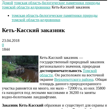
Домой
томская область,билогические памятники природы
томской области,кедровники
Кеть-Касский заказник
томская область,билогические памятники природы
томской области,кедровники
Кеть-Касский заказник
23.04.2018
0
1844
Кеть-Касский заказник —
государственный природный заказник
регионального значения, природная
достопримечательность
Томской
области
. Он расположен на восточной
окраине
Верхнекетского района
. Общая
площадь данного природоохранного
участка равняется ни много, ни мало – 72000 га, из них 35800
га находится под лесными массивами и 36200 га заняты
водно-болотными ландшафтами.
Заказник Кеть-Касский
образован и существует для охраны и