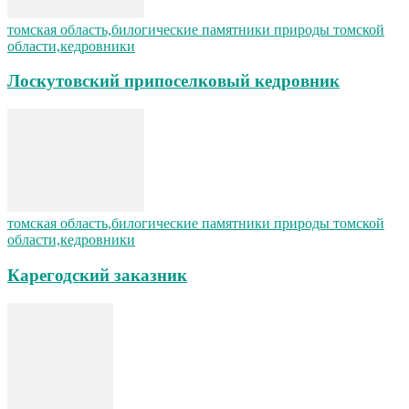
томская область,билогические памятники природы томской
области,кедровники
Лоскутовский припоселковый кедровник
томская область,билогические памятники природы томской
области,кедровники
Карегодский заказник