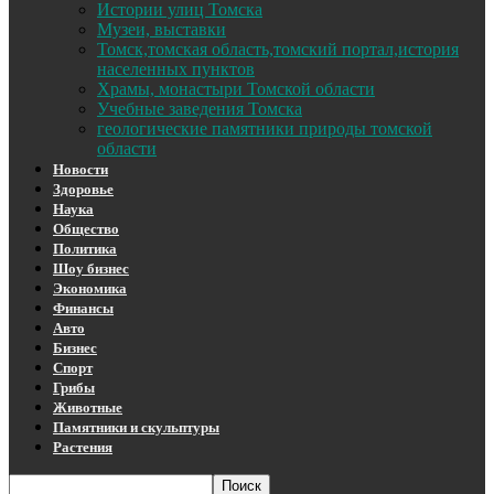
Истории улиц Томска
Музеи, выставки
Томск,томская область,томский портал,история
населенных пунктов
Храмы, монастыри Томской области
Учебные заведения Томска
геологические памятники природы томской
области
Новости
Здоровье
Наука
Общество
Политика
Шоу бизнес
Экономика
Финансы
Авто
Бизнес
Спорт
Грибы
Животные
Памятники и скульптуры
Растения