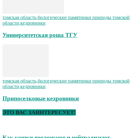
томская область,билогические памятники природы томской
области,кедровники
Университетская роща ТГУ
томская область,билогические памятники природы томской
области,кедровники
Припоселковые кедровники
ЭТО ВАС ЗАИНТЕРЕСУЕТ!
Как кошки поглощают и нейтрализуют