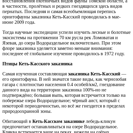
восстановления охотничьих видов фауны Томской области, а
в частности, пролётных и редких гнездящихся здесь видов
пернатых. Последняя и самая всеобъемлющая перепись
орнитофауны заказника Кеть-Касский проводилась в мае-
июне 2009 года.
Тогда научные экспедиции успели изучить лесные и болотные
экосистемы на протяжении 70 км русла рек Ломоватая и
Язевая, до озера Водораздельное включительно. При этом
флоре заказника уделяется заметно меньше внимания:
последнее её глобальное изучение проводилось в 1972 году.
Птицы
Кеть-Касского
заказника
Самая изученная составляющая
заказника Кеть-Касский
—
его орнитофауна. В ней значатся такие виды, как чернозобая
гагара с плотностью населения 0.4 особей/км2, гнездование
данного вида на территории заказника 100%-но не
подтверждёно; большая выпь, которая встречается только на
побережье озера Водораздельное; чёрный аист, который с
некоторой периодичностью, но всё же гнездится в пределах
природоохранной зоны.
Обитающий в
Кеть-Касском заказнике
лебедь-кликун
предпочитает останавливаться на озере Водораздельное.
Кряква встречается чаще на реках, нежели на озёрах