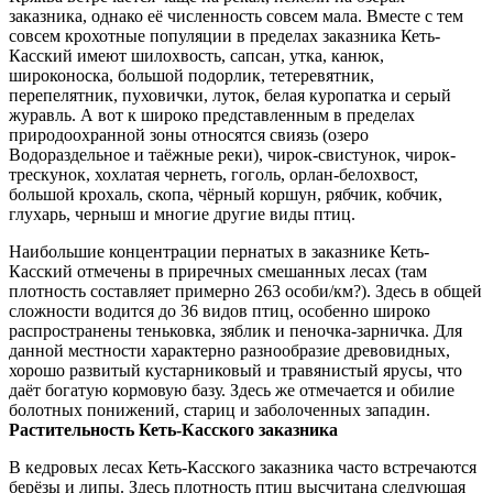
заказника, однако её численность совсем мала. Вместе с тем
совсем крохотные популяции в пределах заказника Кеть-
Касский имеют шилохвость, сапсан, утка, канюк,
широконоска, большой подорлик, тетеревятник,
перепелятник, пуховички, луток, белая куропатка и серый
журавль. А вот к широко представленным в пределах
природоохранной зоны относятся свиязь (озеро
Водораздельное и таёжные реки), чирок-свистунок, чирок-
трескунок, хохлатая чернеть, гоголь, орлан-белохвост,
большой крохаль, скопа, чёрный коршун, рябчик, кобчик,
глухарь, черныш и многие другие виды птиц.
Наибольшие концентрации пернатых в заказнике Кеть-
Касский отмечены в приречных смешанных лесах (там
плотность составляет примерно 263 особи/км?). Здесь в общей
сложности водится до 36 видов птиц, особенно широко
распространены теньковка, зяблик и пеночка-зарничка. Для
данной местности характерно разнообразие древовидных,
хорошо развитый кустарниковый и травянистый ярусы, что
даёт богатую кормовую базу. Здесь же отмечается и обилие
болотных понижений, стариц и заболоченных западин.
Растительность Кеть-Касского заказника
В кедровых лесах Кеть-Касского заказника часто встречаются
берёзы и липы. Здесь плотность птиц высчитана следующая