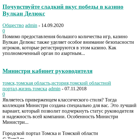
Почувствуйте сладкий вкус победы в казино
Вулкан Делюкс
Общество
admin
-
14.09.2020
0
Помимо предоставления большого количества игр, казино
Вулкан Делюкс также уделяет особое внимание безопасности
игроков, которые регистрируются в этом казино. Как
уполномоченный орган по азартным...
Министри кабинет руководителя
томск,томская область,история,томский областной
портал,жизнь томска
admin
-
07.11.2018
0
Являетесь приверженцем классического стиля? Тогда
коллекция Министри создана специально для вас. Это лучший
вариант, который позволит подчеркнуть статус руководителя
и надежность всей компании. Особенность Министри
Министри...
Городской портал Томска и Томской области
© Tom3.ru