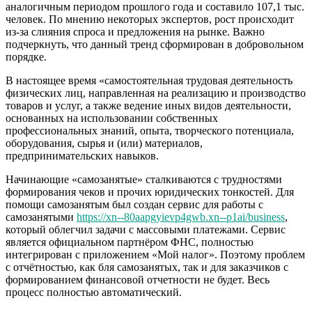
аналогичным периодом прошлого года и составило 107,1 тыс.
человек. По мнению некоторых экспертов, рост происходит
из-за слияния спроса и предложения на рынке. Важно
подчеркнуть, что данный тренд сформирован в добровольном
порядке.
В настоящее время «самостоятельная трудовая деятельность
физических лиц, направленная на реализацию и производство
товаров и услуг, а также ведение иных видов деятельности,
основанных на использовании собственных
профессиональных знаний, опыта, творческого потенциала,
оборудования, сырья и (или) материалов,
предпринимательских навыков.
Начинающие «самозанятые» сталкиваются с трудностями
формирования чеков и прочих юридических тонкостей. Для
помощи самозанятым был создан сервис для работы с
самозанятыми
https://xn--80aapgyievp4gwb.xn--p1ai/business
,
который облегчил задачи с массовыми платежами. Сервис
является официальном партнёром ФНС, полностью
интегрирован с приложением «Мой налог». Поэтому проблем
с отчётностью, как бля самозанятых, так и для заказчиков с
формированием финансовой отчетности не будет. Весь
процесс полностью автоматический.