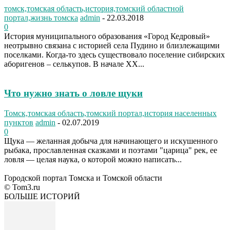
томск,томская область,история,томский областной
портал,жизнь томска
admin
-
22.03.2018
0
История муниципального образования «Город Кедровый»
неотрывно связана с историей села Пудино и близлежащими
поселками. Когда-то здесь существовало поселение сибирских
аборигенов – селькупов. В начале XX...
Что нужно знать о ловле щуки
Томск,томская область,томский портал,история населенных
пунктов
admin
-
02.07.2019
0
Щука — желанная добыча для начинающего и искушенного
рыбака, прославленная сказками и поэтами "царица" рек, ее
ловля — целая наука, о которой можно написать...
Городской портал Томска и Томской области
© Tom3.ru
БОЛЬШЕ ИСТОРИЙ