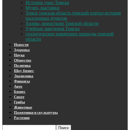
Истории улиц Томска
Музеи, выставки
Томск,томская область,томский портал,история
населенных пунктов
Храмы, монастыри Томской области
Учебные заведения Томска
геологические памятники природы томской
области
Новости
Здоровье
Наука
Общество
Политика
Шоу бизнес
Экономика
Финансы
Авто
Бизнес
Спорт
Грибы
Животные
Памятники и скульптуры
Растения