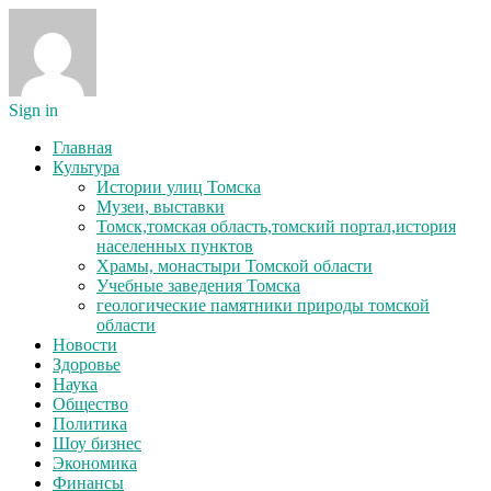
Sign in
Главная
Культура
Истории улиц Томска
Музеи, выставки
Томск,томская область,томский портал,история
населенных пунктов
Храмы, монастыри Томской области
Учебные заведения Томска
геологические памятники природы томской
области
Новости
Здоровье
Наука
Общество
Политика
Шоу бизнес
Экономика
Финансы