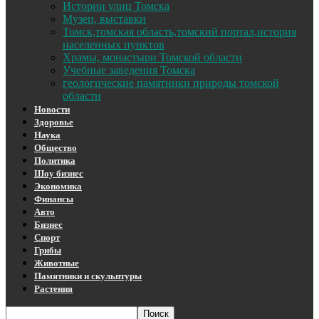
Истории улиц Томска
Музеи, выставки
Томск,томская область,томский портал,история
населенных пунктов
Храмы, монастыри Томской области
Учебные заведения Томска
геологические памятники природы томской
области
Новости
Здоровье
Наука
Общество
Политика
Шоу бизнес
Экономика
Финансы
Авто
Бизнес
Спорт
Грибы
Животные
Памятники и скульптуры
Растения