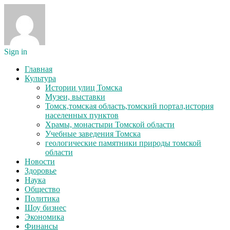
Sign in
Главная
Культура
Истории улиц Томска
Музеи, выставки
Томск,томская область,томский портал,история
населенных пунктов
Храмы, монастыри Томской области
Учебные заведения Томска
геологические памятники природы томской
области
Новости
Здоровье
Наука
Общество
Политика
Шоу бизнес
Экономика
Финансы