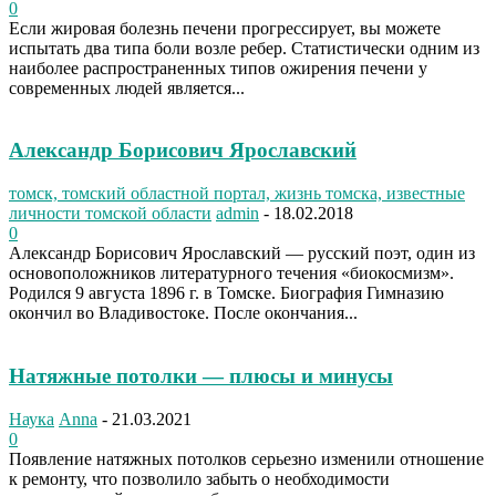
0
Если жировая болезнь печени прогрессирует, вы можете
испытать два типа боли возле ребер. Статистически одним из
наиболее распространенных типов ожирения печени у
современных людей является...
Александр Борисович Ярославский
томск, томский областной портал, жизнь томска, известные
личности томской области
admin
-
18.02.2018
0
Александр Борисович Ярославский — русский поэт, один из
основоположников литературного течения «биокосмизм».
Родился 9 августа 1896 г. в Томске. Биография Гимназию
окончил во Владивостоке. После окончания...
Натяжные потолки — плюсы и минусы
Наука
Anna
-
21.03.2021
0
Появление натяжных потолков серьезно изменили отношение
к ремонту, что позволило забыть о необходимости