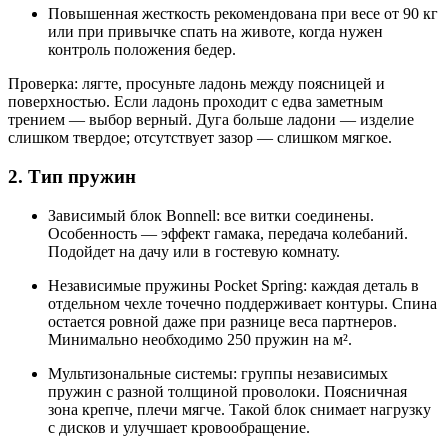
Повышенная жесткость рекомендована при весе от 90 кг
или при привычке спать на животе, когда нужен
контроль положения бедер.
Проверка: лягте, просуньте ладонь между поясницей и
поверхностью. Если ладонь проходит с едва заметным
трением — выбор верный. Дуга больше ладони — изделие
слишком твердое; отсутствует зазор — слишком мягкое.
2. Тип пружин
Зависимый блок Bonnell: все витки соединены.
Особенность — эффект гамака, передача колебаний.
Подойдет на дачу или в гостевую комнату.
Независимые пружины Pocket Spring: каждая деталь в
отдельном чехле точечно поддерживает контуры. Спина
остается ровной даже при разнице веса партнеров.
Минимально необходимо 250 пружин на м².
Мультизональные системы: группы независимых
пружин с разной толщиной проволоки. Поясничная
зона крепче, плечи мягче. Такой блок снимает нагрузку
с дисков и улучшает кровообращение.