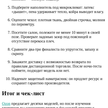
Подберите наполнитель под микроклимат: латекс
«дышит», пена удерживает тепло, койра выводит влагу.
Оцените чехол: плотная ткань, двойная строчка, молния
по периметру.
Посетите салон, полежите не менее 10 минут в своей
позе. Проверьте ладонью зазор под поясницей и
отсутствие перекоса плеч.
Сравните два-три финалиста по упругости, запаху и
скрипу.
Закажите доставку с возможностью возврата по
правилам дистанционной торговли. После ночи-теста
поймете, подходит модель или нет.
Наденьте защитный наматрасник: он продлит ресурс и
сохранит гарантию производителя.
Итог и чек-лист
Ozon
предлагает десятки моделей, но после изучения
критериев вы сэкономите время и без усилий придете к