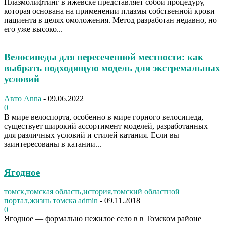
Плазмолифтинг в ижевске представляет собой процедуру,
которая основана на применении плазмы собственной крови
пациента в целях омоложения. Метод разработан недавно, но
его уже высоко...
Велосипеды для пересеченной местности: как
выбрать подходящую модель для экстремальных
условий
Авто
Anna
-
09.06.2022
0
В мире велоспорта, особенно в мире горного велосипеда,
существует широкий ассортимент моделей, разработанных
для различных условий и стилей катания. Если вы
заинтересованы в катании...
Ягодное
томск,томская область,история,томский областной
портал,жизнь томска
admin
-
09.11.2018
0
Ягодное — формально нежилое село в в Томском районе