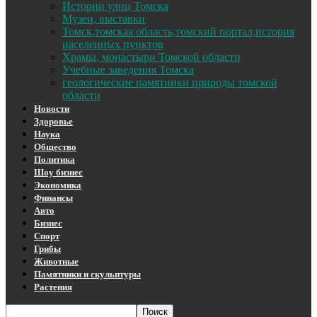
Истории улиц Томска
Музеи, выставки
Томск,томская область,томский портал,история
населенных пунктов
Храмы, монастыри Томской области
Учебные заведения Томска
геологические памятники природы томской
области
Новости
Здоровье
Наука
Общество
Политика
Шоу бизнес
Экономика
Финансы
Авто
Бизнес
Спорт
Грибы
Животные
Памятники и скульптуры
Растения