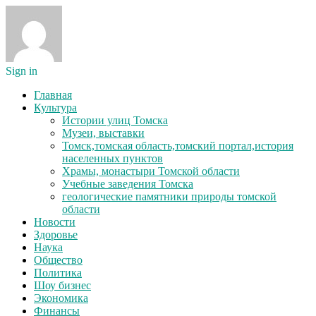
Sign in
Главная
Культура
Истории улиц Томска
Музеи, выставки
Томск,томская область,томский портал,история
населенных пунктов
Храмы, монастыри Томской области
Учебные заведения Томска
геологические памятники природы томской
области
Новости
Здоровье
Наука
Общество
Политика
Шоу бизнес
Экономика
Финансы