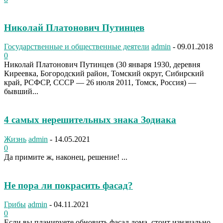
Николай Платонович Путинцев
Государственные и общественные деятели
admin
-
09.01.2018
0
Николай Платонович Путинцев (30 января 1930, деревня
Киреевка, Богородский район, Томский округ, Сибирский
край, РСФСР, СССР — 26 июля 2011, Томск, Россия) —
бывший...
4 самых нерешительных знака Зодиака
Жизнь
admin
-
14.05.2021
0
Да примите ж, наконец, решение! ...
Не пора ли покрасить фасад?
Грибы
admin
-
04.11.2021
0
Если вы планируете обновить фасад дома, стоит изначально