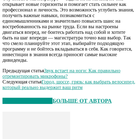
открывает новые горизонты и помогает стать сильнее как
профессионал и личность. Это возможность углубить знания,
получить важные навыки, познакомиться с
единомышленниками и значительно повысить шанс на
востребованность на рынке труда. Если вы настроены
двигаться вперед, не боитесь работать над собой и хотите
быть на шаг впереди — магистратура точно ваш выбор. Так
что смело планируйте этот этап, выбирайте подходящую
программу и не бойтесь вкладываться в себя. Как говорится,
инвестиции в знания всегда приносят самые высокие
дивиденды.
Предыдущая статья
Звук встает на ноги: Как правильно
отремонтировать микрофоны?
Следующая статья
Город, шоссе, грязь: как выбрать велосипед,
который реально выдержит ваш ритм
СХОЖИЕ СТАТЬИ
БОЛЬШЕ ОТ АВТОРА