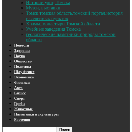
Истории улиц Томска
Музеи, выставки
Томск,томская область,томский портал,история
населенных пунктов
Храмы, монастыри Томской области
Учебные заведения Томска
геологические памятники природы томской
области
Новости
Здоровье
Наука
Общество
Политика
Шоу бизнес
Экономика
Финансы
Авто
Бизнес
Спорт
Грибы
Животные
Памятники и скульптуры
Растения