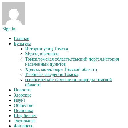
Sign in
Главная
Культура
Истории улиц Томска
Музеи, выставки
Томск,томская область,томский портал,история
населенных пунктов
Храмы, монастыри Томской области
Учебные заведения Томска
геологические памятники природы томской
области
Новости
Здоровье
Наука
Общество
Политика
Шоу бизнес
Экономика
Финансы