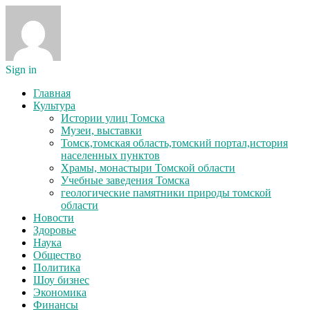
Sign in
Главная
Культура
Истории улиц Томска
Музеи, выставки
Томск,томская область,томский портал,история
населенных пунктов
Храмы, монастыри Томской области
Учебные заведения Томска
геологические памятники природы томской
области
Новости
Здоровье
Наука
Общество
Политика
Шоу бизнес
Экономика
Финансы