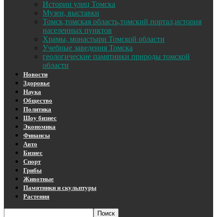
Истории улиц Томска
Музеи, выставки
Томск,томская область,томский портал,история
населенных пунктов
Храмы, монастыри Томской области
Учебные заведения Томска
геологические памятники природы томской
области
Новости
Здоровье
Наука
Общество
Политика
Шоу бизнес
Экономика
Финансы
Авто
Бизнес
Спорт
Грибы
Животные
Памятники и скульптуры
Растения