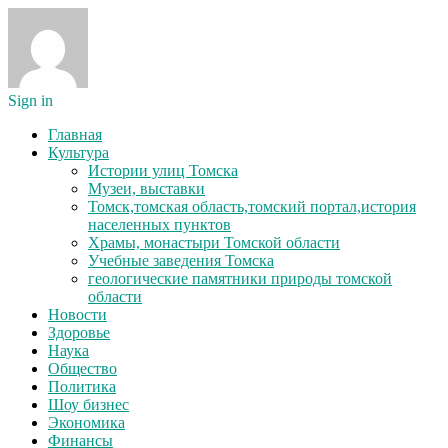
Sign in
Главная
Культура
Истории улиц Томска
Музеи, выставки
Томск,томская область,томский портал,история
населенных пунктов
Храмы, монастыри Томской области
Учебные заведения Томска
геологические памятники природы томской
области
Новости
Здоровье
Наука
Общество
Политика
Шоу бизнес
Экономика
Финансы