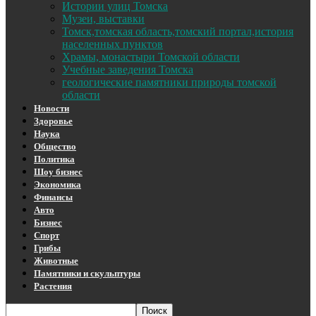
Истории улиц Томска
Музеи, выставки
Томск,томская область,томский портал,история
населенных пунктов
Храмы, монастыри Томской области
Учебные заведения Томска
геологические памятники природы томской
области
Новости
Здоровье
Наука
Общество
Политика
Шоу бизнес
Экономика
Финансы
Авто
Бизнес
Спорт
Грибы
Животные
Памятники и скульптуры
Растения