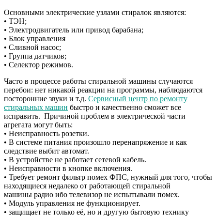
Основными электрические узлами стиралок являются:
• ТЭН;
• Электродвигатель или привод барабана;
• Блок управления
• Сливной насос;
• Группа датчиков;
• Селектор режимов.
Часто в процессе работы стиральной машины случаются
перебои: нет никакой реакции на программы, наблюдаются
посторонние звуки и т.д.
Сервисный центр по ремонту
стиральных машин
быстро и качественно сможет все
исправить. Причиной проблем в электрической части
агрегата могут быть:
• Неисправность розетки.
• В системе питания произошло перенапряжение и как
следствие выбит автомат.
• В устройстве не работает сетевой кабель.
• Неисправности в кнопке включения.
• Требует ремонт фильтр помех ФПС, нужный для того, чтобы
находящиеся недалеко от работающей стиральной
машины радио ибо телевизор не испытывали помех.
• Модуль управления не функционирует.
• защищает не только её, но и другую бытовую технику