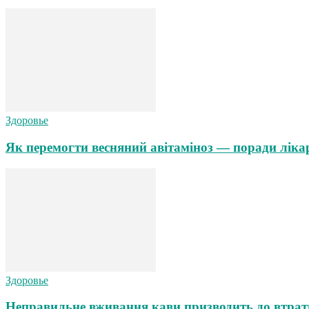
Здоровье
Як перемогти весняний авітаміноз — поради ліка
Здоровье
Неправильне вживання кави призводить до втрат