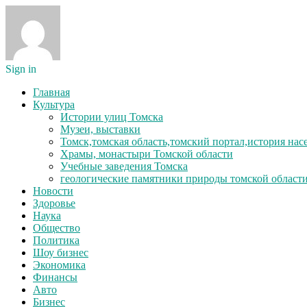
Sign in
Главная
Культура
Истории улиц Томска
Музеи, выставки
Томск,томская область,томский портал,история на
Храмы, монастыри Томской области
Учебные заведения Томска
геологические памятники природы томской област
Новости
Здоровье
Наука
Общество
Политика
Шоу бизнес
Экономика
Финансы
Авто
Бизнес