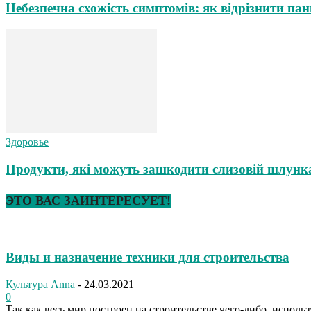
Небезпечна схожість симптомів: як відрізнити пан
Здоровье
Продукти, які можуть зашкодити слизовій шлунка
ЭТО ВАС ЗАИНТЕРЕСУЕТ!
Виды и назначение техники для строительства
Культура
Anna
-
24.03.2021
0
Так как весь мир построен на строительстве чего-либо, использ