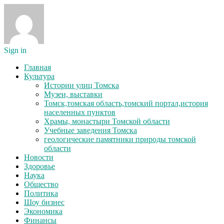
Sign in
Главная
Культура
Истории улиц Томска
Музеи, выставки
Томск,томская область,томский портал,история
населенных пунктов
Храмы, монастыри Томской области
Учебные заведения Томска
геологические памятники природы томской
области
Новости
Здоровье
Наука
Общество
Политика
Шоу бизнес
Экономика
Финансы