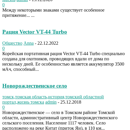
0
Между некоторыми знаками существует особенное
притяжение... ...
Рация Vector VT-44 Turbo
Общество
Anna
-
22.12.2022
0
Корейская портативная рация Vector VT-44 Turbo специально
создана для охотников, проводящих вдали от дома по
нескольку дней. Ее особенностью является аккумулятор 3500
мАч, способный...
Новорождественское село
томск,томская область,история,томский областной
портал,жизнь томска
admin
-
25.12.2018
0
Новорождественское — село в Томском районе Томской
области, административный центр Новорождественского
сельского поселения. Население 1117 человек. Село
расположено на реке Китат (приток Яи), в 110 км...