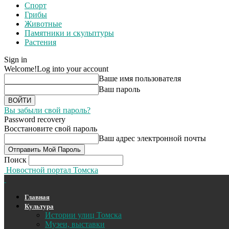
Спорт
Грибы
Животные
Памятники и скульптуры
Растения
Sign in
Welcome!
Log into your account
Ваше имя пользователя
Ваш пароль
Вы забыли свой пароль?
Password recovery
Восстановите свой пароль
Ваш адрес электронной почты
Поиск
Новостной портал Томска
Главная
Культура
Истории улиц Томска
Музеи, выставки