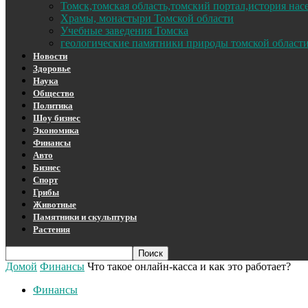
Томск,томская область,томский портал,история на
Храмы, монастыри Томской области
Учебные заведения Томска
геологические памятники природы томской област
Новости
Здоровье
Наука
Общество
Политика
Шоу бизнес
Экономика
Финансы
Авто
Бизнес
Спорт
Грибы
Животные
Памятники и скульптуры
Растения
Домой
Финансы
Что такое онлайн-касса и как это работает?
Финансы