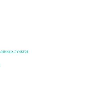
селенных пунктов
и