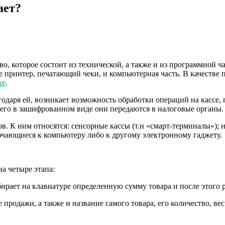
ает?
о, которое состоит из технической, а также и из программной ча
же принтер, печатающий чеки, и компьютерная часть. В качестве
ке
.
годаря ей, возникает возможность обработки операций на кассе
чего в зашифрованном виде они передаются в налоговые органы.
в. К ним относятся: сенсорные кассы (т.н «смарт-терминалы»);
ючающиеся к компьютеру либо к другому электронному гаджету.
а четыре этапа:
бирает на клавиатуре определенную сумму товара и после этого 
продажи, а также и название самого товара, его количество, вес