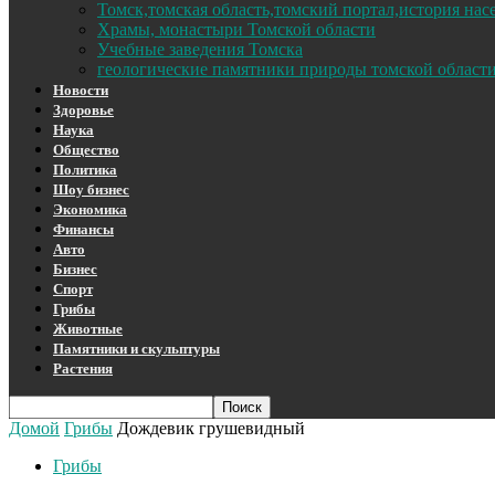
Томск,томская область,томский портал,история на
Храмы, монастыри Томской области
Учебные заведения Томска
геологические памятники природы томской област
Новости
Здоровье
Наука
Общество
Политика
Шоу бизнес
Экономика
Финансы
Авто
Бизнес
Спорт
Грибы
Животные
Памятники и скульптуры
Растения
Домой
Грибы
Дождевик грушевидный
Грибы