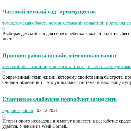
Частный детский сад: преимущества
томск,томская область,история,томский областной портал,жизн
0
Выбирая детский сад для своего ребенка каждый родитель бес
месте...
Принцип работы онлайн-обменников валют
томский областной портал, жизнь томска, известные люди томс
0
Современный темп жизни, которому свойственна быстрота, п
Онлайн-обменники – это уникальная система, позволяющая упр
Старческое слабоумие попробуют замедлить
Здоровье
admin
-
03.12.2021
0
Итоги нового исследования могут привести к разработке сред
удаётся. Учёные из Weill Cornell...