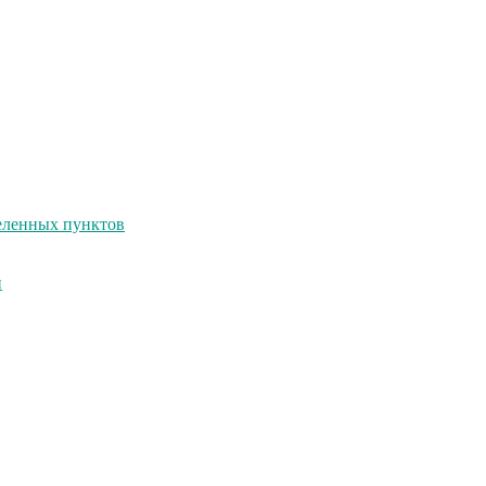
селенных пунктов
и