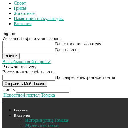
Спорт
Грибы
Животные
Памятники и скульптуры
Растения
Sign in
Welcome!
Log into your account
Ваше имя пользователя
Ваш пароль
Вы забыли свой пароль?
Password recovery
Восстановите свой пароль
Ваш адрес электронной почты
Поиск
Новостной портал Томска
Главная
Культура
Истории улиц Томска
Музеи, выставки