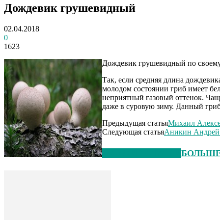
Дождевик грушевидный
02.04.2018
0
1623
Дождевик грушевидный по своему 
Так, если средняя длина дождевика
молодом состоянии гриб имеет бел
неприятный газовый оттенок. Чащ
даже в суровую зиму. Данный гриб
Предыдущая статья
Михаил Алексе
Следующая статья
Аникин Андрей
СХОЖИЕ СТАТЬИ
БОЛЬШЕ