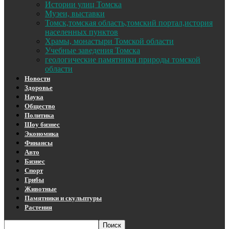
Истории улиц Томска
Музеи, выставки
Томск,томская область,томский портал,история
населенных пунктов
Храмы, монастыри Томской области
Учебные заведения Томска
геологические памятники природы томской
области
Новости
Здоровье
Наука
Общество
Политика
Шоу бизнес
Экономика
Финансы
Авто
Бизнес
Спорт
Грибы
Животные
Памятники и скульптуры
Растения