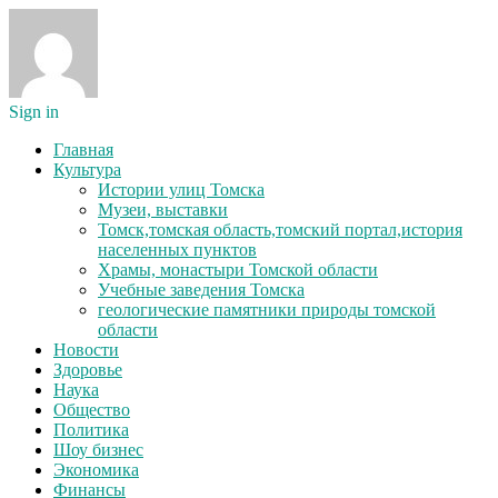
Sign in
Главная
Культура
Истории улиц Томска
Музеи, выставки
Томск,томская область,томский портал,история
населенных пунктов
Храмы, монастыри Томской области
Учебные заведения Томска
геологические памятники природы томской
области
Новости
Здоровье
Наука
Общество
Политика
Шоу бизнес
Экономика
Финансы