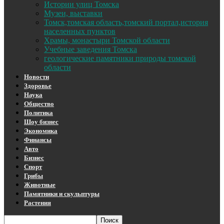
Истории улиц Томска
Музеи, выставки
Томск,томская область,томский портал,история
населенных пунктов
Храмы, монастыри Томской области
Учебные заведения Томска
геологические памятники природы томской
области
Новости
Здоровье
Наука
Общество
Политика
Шоу бизнес
Экономика
Финансы
Авто
Бизнес
Спорт
Грибы
Животные
Памятники и скульптуры
Растения