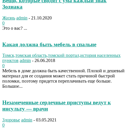
Вещи, которые сводят с ума каждый знак
Зодиака
Жизнь
admin
-
21.10.2020
0
Это о вас? ...
Какая должна быть мебель в спальне
Томск,томская область,томский портал,история населенных
пунктов
admin
-
26.06.2018
0
Мебель в доме должна быть качественной. Плохой и дешевый
материал для ее создания может стать причиной быстрой
поломки, поэтому придется переплачивать еще больше.
Большое...
Незамеченные сердечные приступы ведут к
инсульту — врачи
Здоровье
admin
-
03.05.2021
0