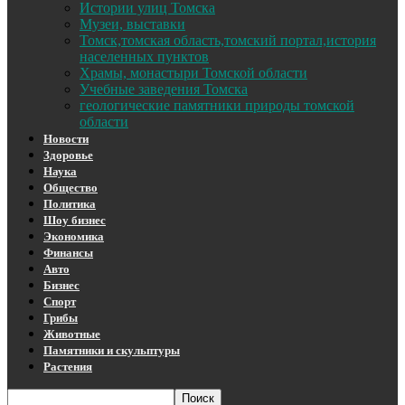
Истории улиц Томска
Музеи, выставки
Томск,томская область,томский портал,история
населенных пунктов
Храмы, монастыри Томской области
Учебные заведения Томска
геологические памятники природы томской
области
Новости
Здоровье
Наука
Общество
Политика
Шоу бизнес
Экономика
Финансы
Авто
Бизнес
Спорт
Грибы
Животные
Памятники и скульптуры
Растения