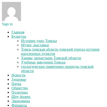
Sign in
Главная
Культура
Истории улиц Томска
Музеи, выставки
Томск,томская область,томский портал,история
населенных пунктов
Храмы, монастыри Томской области
Учебные заведения Томска
геологические памятники природы томской
области
Новости
Здоровье
Наука
Общество
Политика
Шоу бизнес
Экономика
Финансы