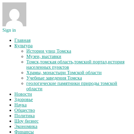
Sign in
Главная
Культура
Истории улиц Томска
Музеи, выставки
Томск,томская область,томский портал,история
населенных пунктов
Храмы, монастыри Томской области
Учебные заведения Томска
геологические памятники природы томской
области
Новости
Здоровье
Наука
Общество
Политика
Шоу бизнес
Экономика
Финансы