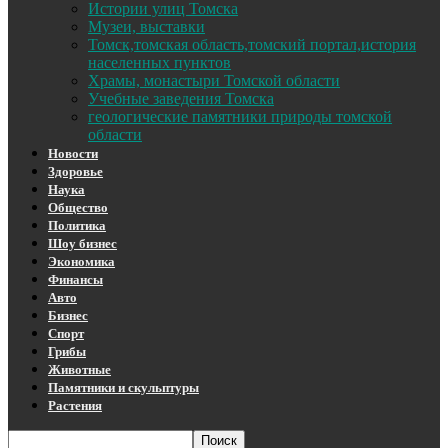
Истории улиц Томска
Музеи, выставки
Томск,томская область,томский портал,история
населенных пунктов
Храмы, монастыри Томской области
Учебные заведения Томска
геологические памятники природы томской
области
Новости
Здоровье
Наука
Общество
Политика
Шоу бизнес
Экономика
Финансы
Авто
Бизнес
Спорт
Грибы
Животные
Памятники и скульптуры
Растения