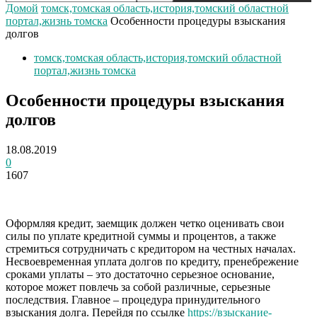
Домой
томск,томская область,история,томский областной
портал,жизнь томска
Особенности процедуры взыскания
долгов
томск,томская область,история,томский областной
портал,жизнь томска
Особенности процедуры взыскания
долгов
18.08.2019
0
1607
Оформляя кредит, заемщик должен четко оценивать свои
силы по уплате кредитной суммы и процентов, а также
стремиться сотрудничать с кредитором на честных началах.
Несвоевременная уплата долгов по кредиту, пренебрежение
сроками уплаты – это достаточно серьезное основание,
которое может повлечь за собой различные, серьезные
последствия. Главное – процедура принудительного
взыскания долга. Перейдя по ссылке
https://взыскание-