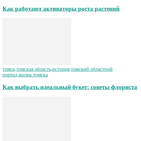
Как работают активаторы роста растений
томск,томская область,история,томский областной
портал,жизнь томска
Как выбрать идеальный букет: советы флориста