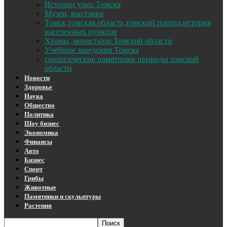
Истории улиц Томска
Музеи, выставки
Томск,томская область,томский портал,история
населенных пунктов
Храмы, монастыри Томской области
Учебные заведения Томска
геологические памятники природы томской
области
Новости
Здоровье
Наука
Общество
Политика
Шоу бизнес
Экономика
Финансы
Авто
Бизнес
Спорт
Грибы
Животные
Памятники и скульптуры
Растения