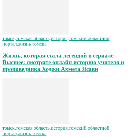
томск,томская область,история,томский областной
портал,жизнь томска
Жизнь, которая стала легендой в сериале
Высшее: смотрите онлайн историю учителя и
проповедника Ходжи Ахмета Ясави
томск,томская область,история,томский областной
портал,жизнь томска