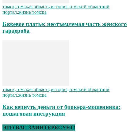
томск,томская область,история,томский областной
портал,жизнь томска
Бежевое платье: неотъемлемая часть женского
гардероба
томск,томская область,история,томский областной
портал,жизнь томска
Как вернуть деньги от брокера-мошенника:
пошаговая инструкция
ЭТО ВАС ЗАИНТЕРЕСУЕТ!