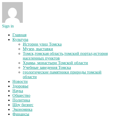
Sign in
Главная
Культура
Истории улиц Томска
Музеи, выставки
Томск,томская область,томский портал,история
населенных пунктов
Храмы, монастыри Томской области
Учебные заведения Томска
геологические памятники природы томской
области
Новости
Здоровье
Наука
Общество
Политика
Шоу бизнес
Экономика
Финансы