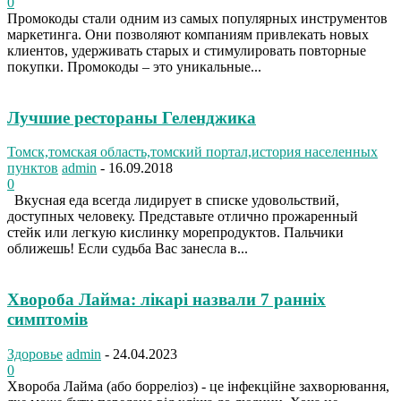
0
Промокоды стали одним из самых популярных инструментов
маркетинга. Они позволяют компаниям привлекать новых
клиентов, удерживать старых и стимулировать повторные
покупки. Промокоды – это уникальные...
Лучшие рестораны Геленджика
Томск,томская область,томский портал,история населенных
пунктов
admin
-
16.09.2018
0
Вкусная еда всегда лидирует в списке удовольствий,
доступных человеку. Представьте отлично прожаренный
стейк или легкую кислинку морепродуктов. Пальчики
оближешь! Если судьба Вас занесла в...
Хвороба Лайма: лікарі назвали 7 ранніх
симптомів
Здоровье
admin
-
24.04.2023
0
Хвороба Лайма (або борреліоз) - це інфекційне захворювання,