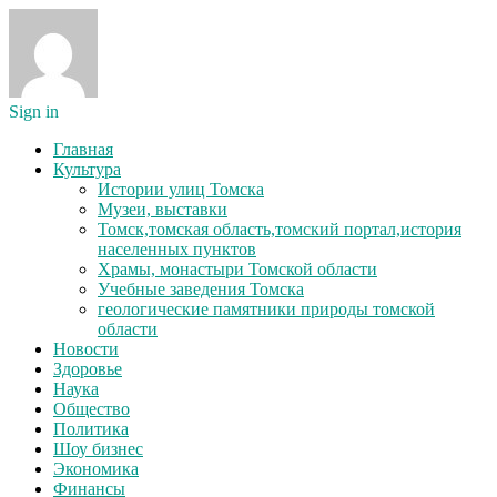
Sign in
Главная
Культура
Истории улиц Томска
Музеи, выставки
Томск,томская область,томский портал,история
населенных пунктов
Храмы, монастыри Томской области
Учебные заведения Томска
геологические памятники природы томской
области
Новости
Здоровье
Наука
Общество
Политика
Шоу бизнес
Экономика
Финансы