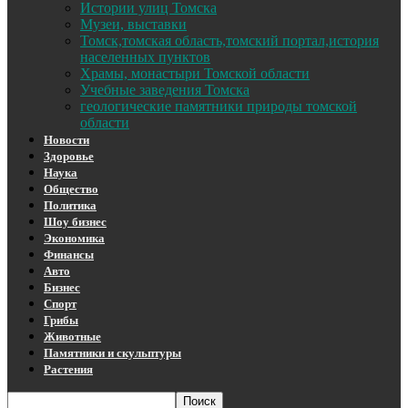
Истории улиц Томска
Музеи, выставки
Томск,томская область,томский портал,история
населенных пунктов
Храмы, монастыри Томской области
Учебные заведения Томска
геологические памятники природы томской
области
Новости
Здоровье
Наука
Общество
Политика
Шоу бизнес
Экономика
Финансы
Авто
Бизнес
Спорт
Грибы
Животные
Памятники и скульптуры
Растения