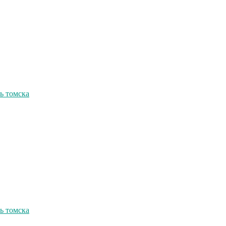
ь томска
ь томска