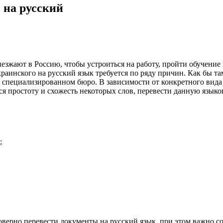
 на русский
иезжают в Россию, чтобы устроиться на работу, пройти обучени
краинского на русский язык требуется по ряду причин. Как бы т
в специализированном бюро. В зависимости от конкретного вида
 простоту и схожесть некоторых слов, перевести данную языков
;
верно перевести документы на русский язык, при этом важно со