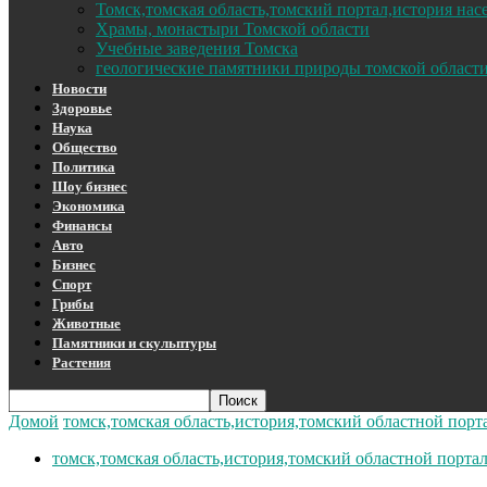
Томск,томская область,томский портал,история на
Храмы, монастыри Томской области
Учебные заведения Томска
геологические памятники природы томской област
Новости
Здоровье
Наука
Общество
Политика
Шоу бизнес
Экономика
Финансы
Авто
Бизнес
Спорт
Грибы
Животные
Памятники и скульптуры
Растения
Домой
томск,томская область,история,томский областной порт
томск,томская область,история,томский областной порта