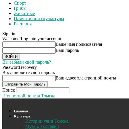
Спорт
Грибы
Животные
Памятники и скульптуры
Растения
Sign in
Welcome!
Log into your account
Ваше имя пользователя
Ваш пароль
Вы забыли свой пароль?
Password recovery
Восстановите свой пароль
Ваш адрес электронной почты
Поиск
Новостной портал Томска
Главная
Культура
Истории улиц Томска
Музеи, выставки