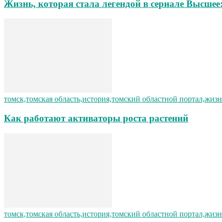
Жизнь, которая стала легендой в сериале Высше
томск,томская область,история,томский областной портал,жизн
Как работают активаторы роста растений
томск,томская область,история,томский областной портал,жизн