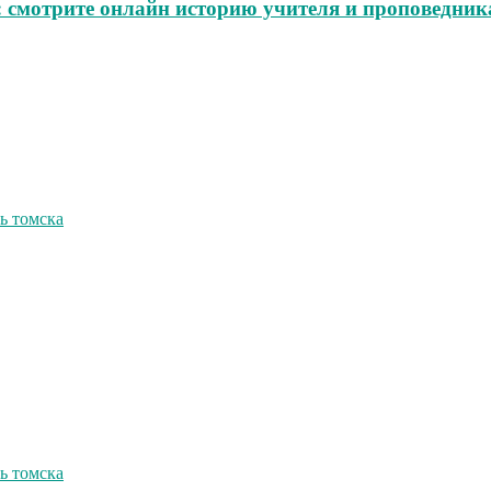
е: смотрите онлайн историю учителя и проповедни
ь томска
ь томска