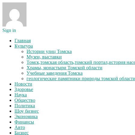
Sign in
Главная
Культура
Истории улиц Томска
Музеи, выставки
Томск,томская область,томский портал,история на
Храмы, монастыри Томской области
Учебные заведения Томска
геологические памятники природы томской област
Новости
Здоровье
Наука
Общество
Политика
Шоу бизнес
Экономика
Финансы
Авто
Бизнес