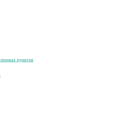
селенных пунктов
и