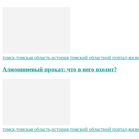
томск,томская область,история,томский областной портал,жизн
Алюминиевый прокат: что в него входит?
томск,томская область,история,томский областной портал,жизн