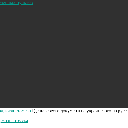
селенных пунктов
и
ал,жизнь томска
Где перевести документы с украинского на русс
л,жизнь томска