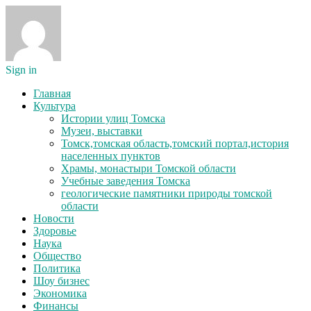
Sign in
Главная
Культура
Истории улиц Томска
Музеи, выставки
Томск,томская область,томский портал,история
населенных пунктов
Храмы, монастыри Томской области
Учебные заведения Томска
геологические памятники природы томской
области
Новости
Здоровье
Наука
Общество
Политика
Шоу бизнес
Экономика
Финансы