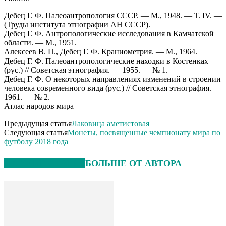
Дебец Г. Ф. Палеоантропология СССР. — М., 1948. — Т. IV. —
(Труды института этнографии АН СССР).
Дебец Г. Ф. Антропологические исследования в Камчатской
области. — М., 1951.
Алексеев В. П., Дебец Г. Ф. Краниометрия. — М., 1964.
Дебец Г. Ф. Палеоантропологические находки в Костенках
(рус.) // Советская этнография. — 1955. — № 1.
Дебец Г. Ф. О некоторых направлениях изменений в строении
человека современного вида (рус.) // Советская этнография. —
1961. — № 2.
Атлас народов мира
Предыдущая статья
Лаковица аметистовая
Следующая статья
Монеты, посвященные чемпионату мира по
футболу 2018 года
СХОЖИЕ СТАТЬИ
БОЛЬШЕ ОТ АВТОРА