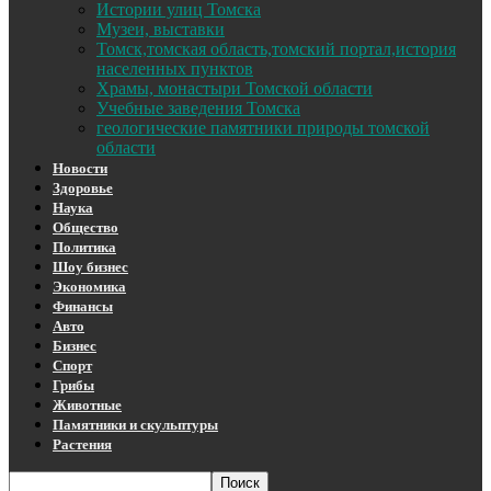
Истории улиц Томска
Музеи, выставки
Томск,томская область,томский портал,история
населенных пунктов
Храмы, монастыри Томской области
Учебные заведения Томска
геологические памятники природы томской
области
Новости
Здоровье
Наука
Общество
Политика
Шоу бизнес
Экономика
Финансы
Авто
Бизнес
Спорт
Грибы
Животные
Памятники и скульптуры
Растения