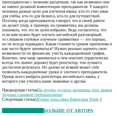
преподавателю с низкими расценкам, так как возможно они
не имеют должной компетенции преподавателя. У каждого
человека разные цели для изучения языка: кто-то учит язык
для учёбы, кто-то для бизнеса, кто-то для путешествий.
Поэтому когда преподаватель говорит, что в своей работе
он делает упор, к примеру, на грамматику, вы должны
понимать, что это не целесообразно. Ведь согласитесь, что
если вам нужно будет изучать английский разговорный,
то слишком глубокое изучение грамматики — это хорошо,
но не всегда оправдано. Какая стоимость уроков приемлема и
как часто будете заниматься? Нужно реально оценить свои
возможности по финансам, учесть каждодневный график.
Конечно, чем чаще заниматься и чем опытнее (практически
всегда это значит дороже) будет репетитор, тем лучшего
достигнем результата. Но далеко не всякий может себе
позволить каждодневные уроки и элитного преподавателя.
Проще всего выбрать репетитора английского языка, у
которого уже учились ваши знакомые и друзья.
Предыдущая статья
Им трудно угодить: женщины этих знаков
Зодиака слишком требовательные
Следующая статья
Модные кроссовки Balenciaga Triple S
СХОЖИЕ СТАТЬИ
БОЛЬШЕ ОТ АВТОРА