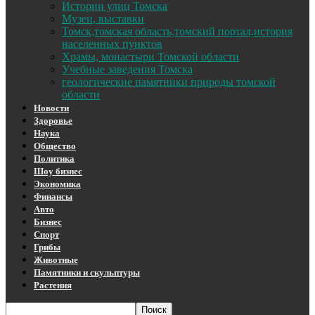
Истории улиц Томска
Музеи, выставки
Томск,томская область,томский портал,история
населенных пунктов
Храмы, монастыри Томской области
Учебные заведения Томска
геологические памятники природы томской
области
Новости
Здоровье
Наука
Общество
Политика
Шоу бизнес
Экономика
Финансы
Авто
Бизнес
Спорт
Грибы
Животные
Памятники и скульптуры
Растения