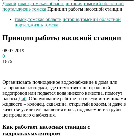
Домой
томск,томская область,история,томский областной
портал,жизнь томска
Принцип работы насосной станции
томск,томская область,история,томский областной
портал,жизнь томска
Принцип работы насосной станции
08.07.2019
0
1676
Организовать полноценное водоснабжение в дома или
загородные коттеджи, где отсутствует центральный
водопровод или подается вода низкого качества, помогут
насосы
Даб
. Оборудование работает со всеми источниками
жидкости – колодец, скважина, открытый водоем, и даже в
качестве усилителя давления воды, подаваемой из трубы
центрального снабжения.
Как работает насосная станция с
гидроаккумулятором