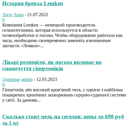
История бренда Lemken
Авто
Anna
-
21.07.2022
0
Компания Lemken — немецкий производитель
сельхозтехники, которая используется в области
почвообработки и посева. Чтобы оборудование работало как
часы, необходимо своевременно заменять изношенные
запчасти «Лемкен»...
Лікарі розповіли, як погода впливає на
смопочуття гіпертоніків
Здоровье
admin
-
12.05.2023
0
Гіпертонія, або високий кров'яний тиск, є однією з найбільш
поширених хронічних захворювань серцево-судинної системи
у світі. За даними...
Сколько стоит медь на сегодня: цены до 690 руб
за 1 кг