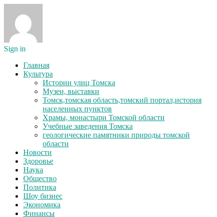
Sign in
Главная
Культура
Истории улиц Томска
Музеи, выставки
Томск,томская область,томский портал,история
населенных пунктов
Храмы, монастыри Томской области
Учебные заведения Томска
геологические памятники природы томской
области
Новости
Здоровье
Наука
Общество
Политика
Шоу бизнес
Экономика
Финансы