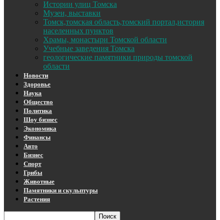
Истории улиц Томска
Музеи, выставки
Томск,томская область,томский портал,история
населенных пунктов
Храмы, монастыри Томской области
Учебные заведения Томска
геологические памятники природы томской
области
Новости
Здоровье
Наука
Общество
Политика
Шоу бизнес
Экономика
Финансы
Авто
Бизнес
Спорт
Грибы
Животные
Памятники и скульптуры
Растения