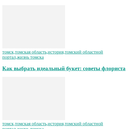
томск,томская область,история,томский областной
портал,жизнь томска
Как выбрать идеальный букет: советы флориста
томск,томская область,история,томский областной
портал,жизнь томска