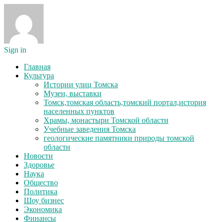
Sign in
Главная
Культура
Истории улиц Томска
Музеи, выставки
Томск,томская область,томский портал,история
населенных пунктов
Храмы, монастыри Томской области
Учебные заведения Томска
геологические памятники природы томской
области
Новости
Здоровье
Наука
Общество
Политика
Шоу бизнес
Экономика
Финансы