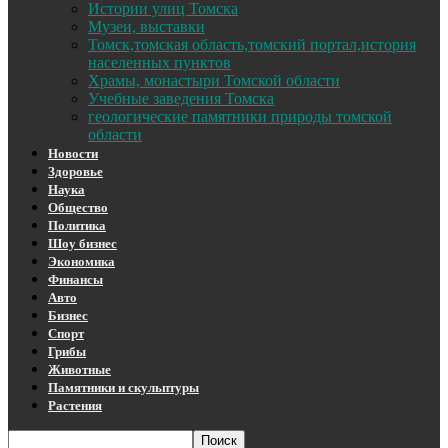
Истории улиц Томска
Музеи, выставки
Томск,томская область,томский портал,история
населенных пунктов
Храмы, монастыри Томской области
Учебные заведения Томска
геологические памятники природы томской
области
Новости
Здоровье
Наука
Общество
Политика
Шоу бизнес
Экономика
Финансы
Авто
Бизнес
Спорт
Грибы
Животные
Памятники и скульптуры
Растения