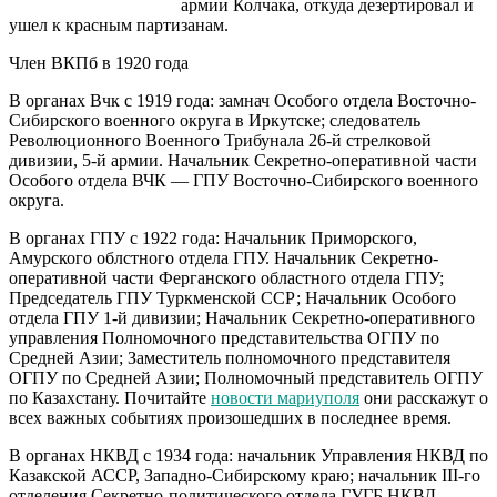
армии Колчака, откуда дезертировал и
ушел к красным партизанам.
Член ВКПб в 1920 года
В органах Вчк с 1919 года: замнач Особого отдела Восточно-
Сибирского военного округа в Иркутске; следователь
Революционного Военного Трибунала 26-й стрелковой
дивизии, 5-й армии. Начальник Секретно-оперативной части
Особого отдела ВЧК — ГПУ Восточно-Сибирского военного
округа.
В органах ГПУ с 1922 года: Начальник Приморского,
Амурского облстного отдела ГПУ. Начальник Секретно-
оперативной части Ферганского областного отдела ГПУ;
Председатель ГПУ Туркменской ССР; Начальник Особого
отдела ГПУ 1-й дивизии; Начальник Секретно-оперативного
управления Полномочного представительства ОГПУ по
Средней Азии; Заместитель полномочного представителя
ОГПУ по Средней Азии; Полномочный представитель ОГПУ
по Казахстану. Почитайте
новости мариуполя
они расскажут о
всех важных событиях произошедших в последнее время.
В органах НКВД с 1934 года: начальник Управления НКВД по
Казакской АССР, Западно-Сибирскому краю; начальник III-го
отделения Секретно-политического отдела ГУГБ НКВД