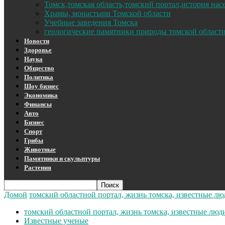
Томск,томская область,томский портал,история на
Храмы, монастыри Томской области
Учебные заведения Томска
геологические памятники природы томской област
Новости
Здоровье
Наука
Общество
Политика
Шоу бизнес
Экономика
Финансы
Авто
Бизнес
Спорт
Грибы
Животные
Памятники и скульптуры
Растения
Домой
томский областной портал, жизнь томска, известные лю
томский областной портал, жизнь томска, известные люд
Известные ученые