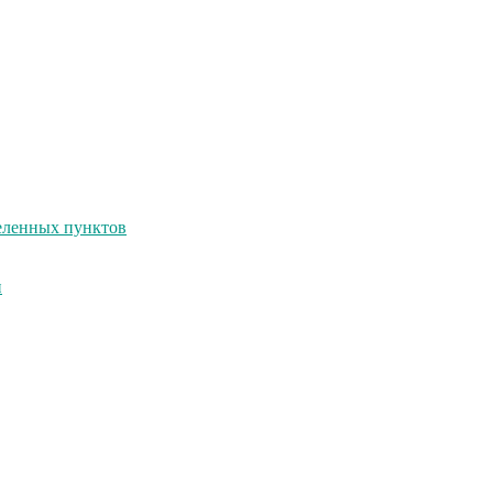
селенных пунктов
и