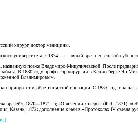
сский хирург, доктор медицины.
кого университета. с 1874 — главный врач пензенской губернс
, названную позже Владимиро-Микуличевской. После предварит
 забыта. В 1880 году профессор хирургии в Кёнигсберге Ян Мик
дложенной Владимировым.
ан приоритет изобретения этой операции. С 1885 года она наз
ва врачей», 1870—1871 г.); «О лечении холеры» (ibid., 1871); 
ия, Казань, 1872; дополнение к ней в «Протоколах IV съезда рус
ва)