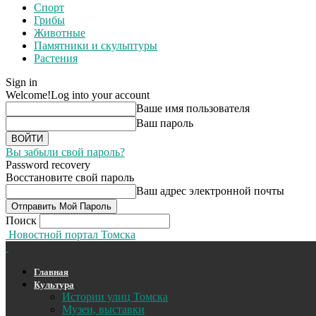
Спорт
Грибы
Животные
Памятники и скульптуры
Растения
Sign in
Welcome!
Log into your account
Ваше имя пользователя
Ваш пароль
Вы забыли свой пароль?
Password recovery
Восстановите свой пароль
Ваш адрес электронной почты
Поиск
Новостной портал Томска
Главная
Культура
Истории улиц Томска
Музеи, выставки