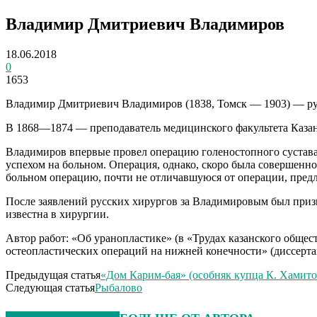
Владимир Дмитриевич Владимиров
18.06.2018
0
1653
Владимир Дмитриевич Владимиров (1838, Томск — 1903) — ру
В 1868—1874 — преподаватель медицинского факультета Казанс
Владимиров впервые провел операцию голеностопного сустава
успехом на больном. Операция, однако, скоро была совершенно
больном операцию, почти не отличавшуюся от операции, пре
После заявлений русских хирургов за Владимировым был призн
известна в хирургии.
Автор работ: «Об уранопластике» (в «Трудах казанского общест
остеопластических операций на нижней конечности» (диссертац
Предыдущая статья
«Дом Карим-бая» (особняк купца К. Хамито
Следующая статья
Рыбалово