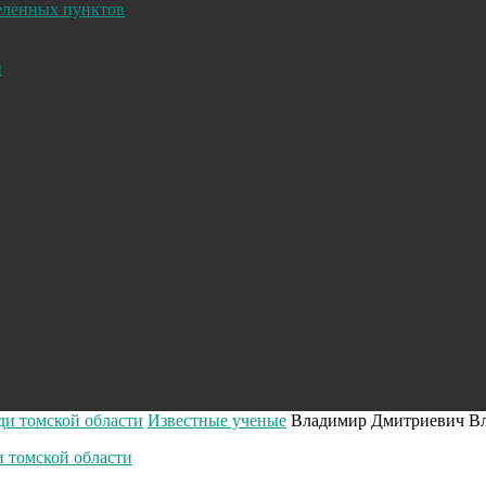
селенных пунктов
и
ди томской области
Известные ученые
Владимир Дмитриевич В
и томской области