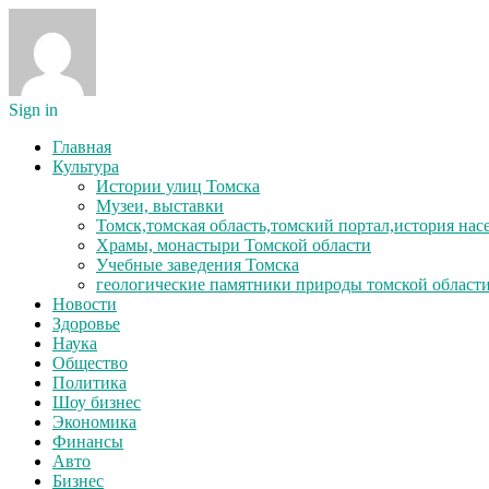
Sign in
Главная
Культура
Истории улиц Томска
Музеи, выставки
Томск,томская область,томский портал,история на
Храмы, монастыри Томской области
Учебные заведения Томска
геологические памятники природы томской област
Новости
Здоровье
Наука
Общество
Политика
Шоу бизнес
Экономика
Финансы
Авто
Бизнес