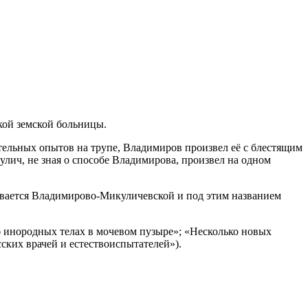
кой земской больницы.
ельных опытов на трупе, Владимиров произвел её с блестящим
улич, не зная о способе Владимирова, произвел на одном
ывается Владимирово-Микуличевской и под этим названием
«Об инородных телах в мочевом пузыре»; «Несколько новых
ских врачей и естествоиспытателей»).