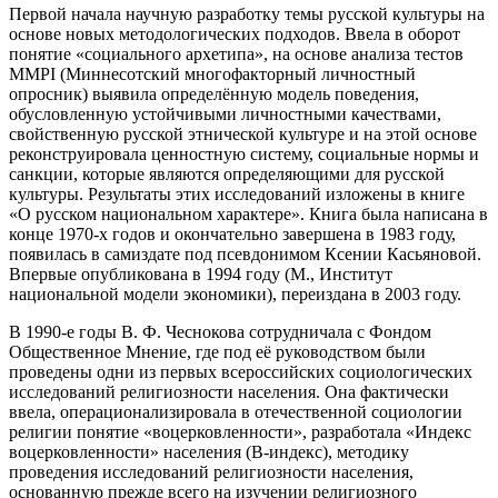
Первой начала научную разработку темы русской культуры на
основе новых методологических подходов. Ввела в оборот
понятие «социального архетипа», на основе анализа тестов
MMPI (Миннесотский многофакторный личностный
опросник) выявила определённую модель поведения,
обусловленную устойчивыми личностными качествами,
свойственную русской этнической культуре и на этой основе
реконструировала ценностную систему, социальные нормы и
санкции, которые являются определяющими для русской
культуры. Результаты этих исследований изложены в книге
«О русском национальном характере». Книга была написана в
конце 1970-х годов и окончательно завершена в 1983 году,
появилась в самиздате под псевдонимом Ксении Касьяновой.
Впервые опубликована в 1994 году (М., Институт
национальной модели экономики), переиздана в 2003 году.
В 1990-е годы В. Ф. Чеснокова сотрудничала с Фондом
Общественное Мнение, где под её руководством были
проведены одни из первых всероссийских социологических
исследований религиозности населения. Она фактически
ввела, операционализировала в отечественной социологии
религии понятие «воцерковленности», разработала «Индекс
воцерковленности» населения (В-индекс), методику
проведения исследований религиозности населения,
основанную прежде всего на изучении религиозного