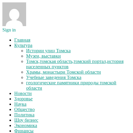
Sign in
Главная
Культура
Истории улиц Томска
Музеи, выставки
Томск,томская область,томский портал,история
населенных пунктов
Храмы, монастыри Томской области
Учебные заведения Томска
геологические памятники природы томской
области
Новости
Здоровье
Наука
Общество
Политика
Шоу бизнес
Экономика
Финансы