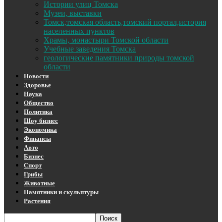
Истории улиц Томска
Музеи, выставки
Томск,томская область,томский портал,история
населенных пунктов
Храмы, монастыри Томской области
Учебные заведения Томска
геологические памятники природы томской
области
Новости
Здоровье
Наука
Общество
Политика
Шоу бизнес
Экономика
Финансы
Авто
Бизнес
Спорт
Грибы
Животные
Памятники и скульптуры
Растения