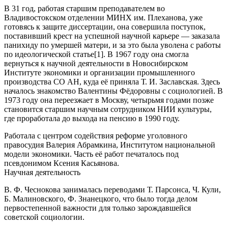
В 31 год, работая старшим преподавателем во
Владивостокском отделении МИНХ им. Плеханова, уже
готовясь к защите диссертации, она совершила поступок,
поставивший крест на успешной научной карьере — заказала
панихиду по умершей матери, и за это была уволена с работы
по идеологической статье[1]. В 1967 году она смогла
вернуться к научной деятельности в Новосибирском
Институте экономики и организации промышленного
производства СО АН, куда её приняла Т. И. Заславская. Здесь
началось знакомство Валентины Фёдоровны с социологией. В
1973 году она переезжает в Москву, четырьмя годами позже
становится старшим научным сотрудником НИИ культуры,
где проработала до выхода на пенсию в 1990 году.
Работала с центром содействия реформе уголовного
правосудия Валерия Абрамкина, Институтом национальной
модели экономики. Часть её работ печаталось под
псевдонимом Ксения Касьянова.
Научная деятельность
В. Ф. Чеснокова занималась переводами Т. Парсонса, Ч. Кули,
Б. Малиновского, Ф. Знанецкого, что было тогда делом
первостепенной важности для только зарождавшейся
советской социологии.