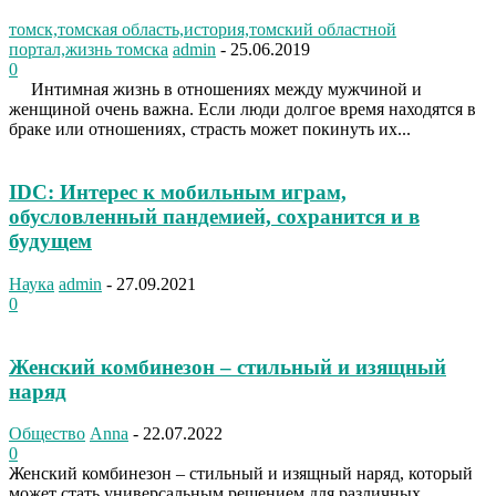
томск,томская область,история,томский областной
портал,жизнь томска
admin
-
25.06.2019
0
Интимная жизнь в отношениях между мужчиной и
женщиной очень важна. Если люди долгое время находятся в
браке или отношениях, страсть может покинуть их...
IDC: Интерес к мобильным играм,
обусловленный пандемией, сохранится и в
будущем
Наука
admin
-
27.09.2021
0
Женский комбинезон – стильный и изящный
наряд
Общество
Anna
-
22.07.2022
0
Женский комбинезон – стильный и изящный наряд, который
может стать универсальным решением для различных