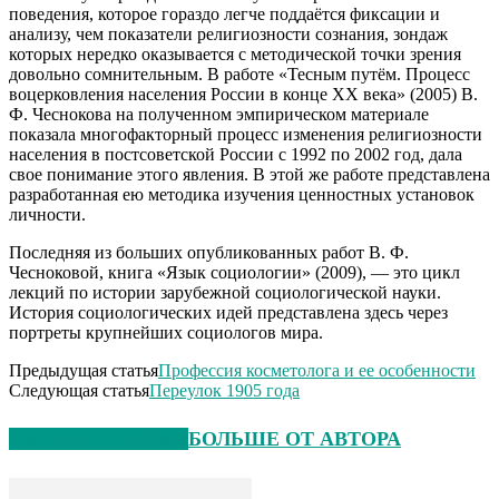
поведения, которое гораздо легче поддаётся фиксации и
анализу, чем показатели религиозности сознания, зондаж
которых нередко оказывается с методической точки зрения
довольно сомнительным. В работе «Тесным путём. Процесс
воцерковления населения России в конце ХХ века» (2005) В.
Ф. Чеснокова на полученном эмпирическом материале
показала многофакторный процесс изменения религиозности
населения в постсоветской России с 1992 по 2002 год, дала
свое понимание этого явления. В этой же работе представлена
разработанная ею методика изучения ценностных установок
личности.
Последняя из больших опубликованных работ В. Ф.
Чесноковой, книга «Язык социологии» (2009), — это цикл
лекций по истории зарубежной социологической науки.
История социологических идей представлена здесь через
портреты крупнейших социологов мира.
Предыдущая статья
Профессия косметолога и ее особенности
Следующая статья
Переулок 1905 года
СХОЖИЕ СТАТЬИ
БОЛЬШЕ ОТ АВТОРА