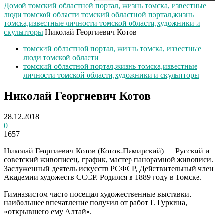
Домой
томский областной портал, жизнь томска, известные
люди томской области
томский областной портал,жизнь
томска,известные личности томской области,художники и
скульпторы
Николай Георгиевич Котов
томский областной портал, жизнь томска, известные
люди томской области
томский областной портал,жизнь томска,известные
личности томской области,художники и скульпторы
Николай Георгиевич Котов
28.12.2018
0
1657
Николай Георгиевич Котов (Котов-Памирский) — Русский и
советский живописец, график, мастер панорамной живописи.
Заслуженный деятель искусств РСФСР, Действительный член
Академии художеств СССР. Родился в 1889 году в Томске.
Гимназистом часто посещал художественные выставки,
наибольшее впечатление получил от работ Г. Гуркина,
«открывшего ему Алтай».