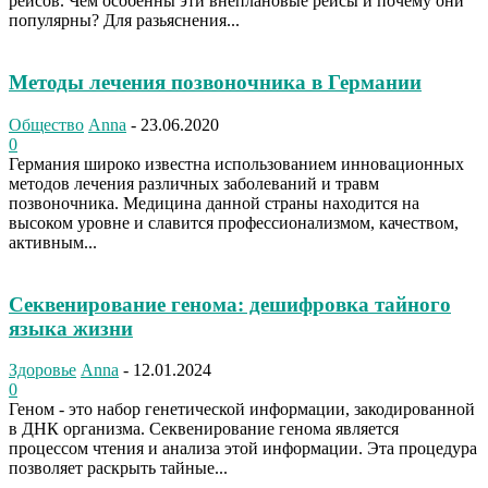
рейсов. Чем особенны эти внеплановые рейсы и почему они
популярны? Для разьяснения...
Методы лечения позвоночника в Германии
Общество
Anna
-
23.06.2020
0
Германия широко известна использованием инновационных
методов лечения различных заболеваний и травм
позвоночника. Медицина данной страны находится на
высоком уровне и славится профессионализмом, качеством,
активным...
Секвенирование генома: дешифровка тайного
языка жизни
Здоровье
Anna
-
12.01.2024
0
Геном - это набор генетической информации, закодированной
в ДНК организма. Секвенирование генома является
процессом чтения и анализа этой информации. Эта процедура
позволяет раскрыть тайные...