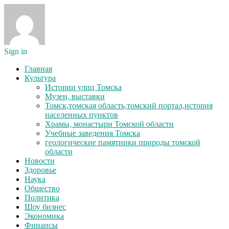
Sign in
Главная
Культура
Истории улиц Томска
Музеи, выставки
Томск,томская область,томский портал,история
населенных пунктов
Храмы, монастыри Томской области
Учебные заведения Томска
геологические памятники природы томской
области
Новости
Здоровье
Наука
Общество
Политика
Шоу бизнес
Экономика
Финансы