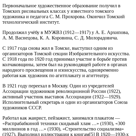
Первоначальное художественное образование получил в
Томских рисовальных классах у известного томского
художника и педагога С. М. Прохорова. Окончил Томский
технологический институт.
Продолжил учёбу в МУЖВЗ (1912—1917) у А. Е. Архипова,
А. М. Васнецова, К. А. Коровина, С. Д. Милорадовича.
С 1917 года снова жил в Томске, выступил одним из
организаторов Томской секции Изобразительного искусства.
С 1918 года по 1920 год принимал участие в борьбе против
колчаковщины, затем был на руководящей работе в органах
народного просвещения и изоискусства, одновременно
работая как художник по агитплакату и агиттеатру.
В 1921 году переехал в Москву. Один из учредителей
Ассоциации художников революционной России (1922),
активный участник выставок Ассоциации (1922—1929).
Исполнительный секретарь и один из организаторов Союза
художников СССР.
Работал как жанрист, пейзажист, занимался плакатом —
«Распрабабкиной техники скидывай хлам …» (1930), «300
миллионов в год …» (1930), «Строительство социализма»
(1927). Выполнил иллюстрации к книгам[5] В 1920—1930-х