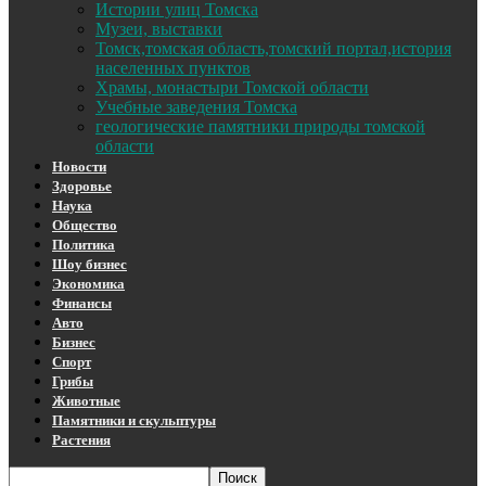
Истории улиц Томска
Музеи, выставки
Томск,томская область,томский портал,история
населенных пунктов
Храмы, монастыри Томской области
Учебные заведения Томска
геологические памятники природы томской
области
Новости
Здоровье
Наука
Общество
Политика
Шоу бизнес
Экономика
Финансы
Авто
Бизнес
Спорт
Грибы
Животные
Памятники и скульптуры
Растения