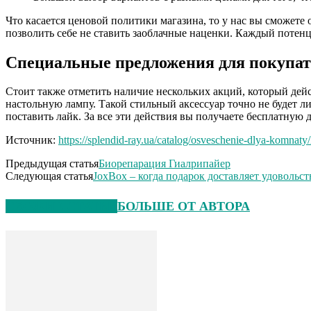
Что касается ценовой политики магазина, то у нас вы сможете
позволить себе не ставить заоблачные наценки. Каждый потен
Специальные предложения для покупат
Стоит также отметить наличие нескольких акций, который дейс
настольную лампу. Такой стильный аксессуар точно не будет л
поставить лайк. За все эти действия вы получаете бесплатную д
Источник:
https://splendid-ray.ua/catalog/osveschenie-dlya-komnaty/l
Предыдущая статья
Биорепарация Гиалрипайер
Следующая статья
JoxBox – когда подарок доставляет удовольст
СХОЖИЕ СТАТЬИ
БОЛЬШЕ ОТ АВТОРА