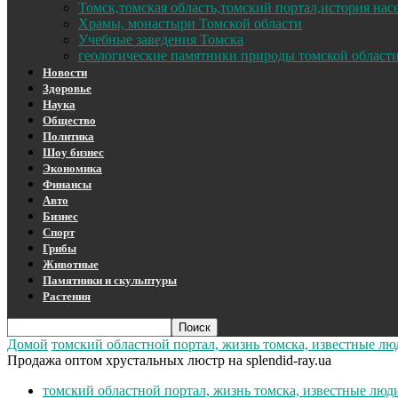
Томск,томская область,томский портал,история на
Храмы, монастыри Томской области
Учебные заведения Томска
геологические памятники природы томской област
Новости
Здоровье
Наука
Общество
Политика
Шоу бизнес
Экономика
Финансы
Авто
Бизнес
Спорт
Грибы
Животные
Памятники и скульптуры
Растения
Домой
томский областной портал, жизнь томска, известные лю
Продажа оптом хрустальных люстр на splendid-ray.ua
томский областной портал, жизнь томска, известные люд