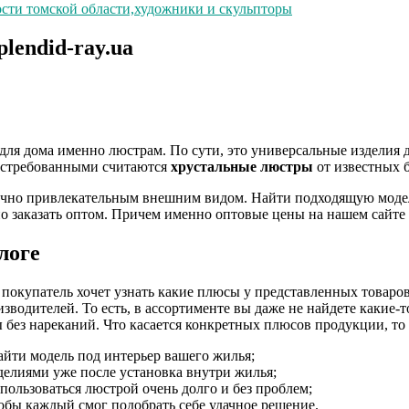
ости томской области,художники и скульпторы
lendid-ray.ua
для дома именно люстрам. По сути, это универсальные изделия 
востребованными считаются
хрустальные люстры
от известных 
очно привлекательным внешним видом. Найти подходящую моде
о заказать оптом. Причем именно оптовые цены на нашем сайте
логе
окупатель хочет узнать какие плюсы у представленных товаров.
зводителей. То есть, в ассортименте вы даже не найдете какие-
 без нареканий. Что касается конкретных плюсов продукции, то
йти модель под интерьер вашего жилья;
делиями уже после установка внутри жилья;
пользоваться люстрой очень долго и без проблем;
обы каждый смог подобрать себе удачное решение.