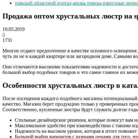
томский областной портал,жизнь томска,известные личн
Продажа оптом хрустальных люстр на sp
10.05.2019
0
1731
Многие отдают предпочтение в качестве основного освещения 
чуть ли не в каждой квартире или загородном доме. Самыми 
Они отличаются высокими показателями надежности и достат
большой выбор подобных товаров и что самое главное их можн
Особенности хрустальных люстр в ката
После посещения каждого подобного магазина потенциальный п
качество. Магазин берет продукцию только у проверенных прои
Соответственно, купленные люстры будут служить долгие годы
Стильные дизайнерские решения, которые помогут вам на
Максимальное удобство при взаимодействии с такими из
Надежность на высоком уровне, которая в итоге поможет 
Большой выбор вариантов с разными ценами для того, чт