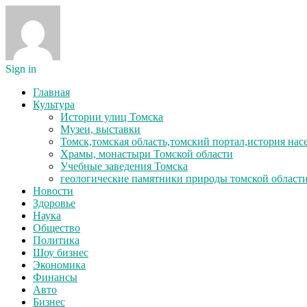
Sign in
Главная
Культура
Истории улиц Томска
Музеи, выставки
Томск,томская область,томский портал,история на
Храмы, монастыри Томской области
Учебные заведения Томска
геологические памятники природы томской област
Новости
Здоровье
Наука
Общество
Политика
Шоу бизнес
Экономика
Финансы
Авто
Бизнес