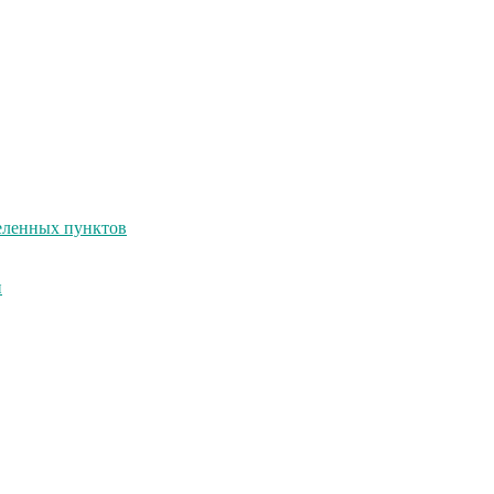
селенных пунктов
и