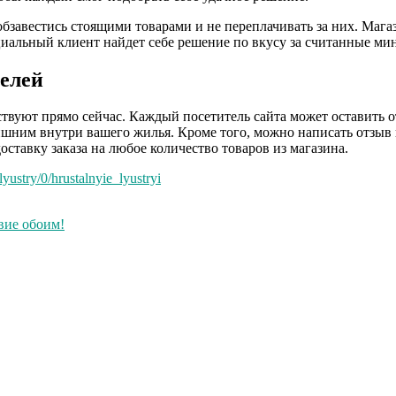
 обзавестись стоящими товарами и не переплачивать за них. Ма
циальный клиент найдет себе решение по вкусу за считанные ми
елей
твуют прямо сейчас. Каждый посетитель сайта может оставить от
ишним внутри вашего жилья. Кроме того, можно написать отзыв 
оставку заказа на любое количество товаров из магазина.
yustry/0/hrustalnyie_lyustryi
вие обоим!