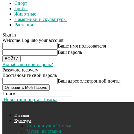
Спорт
Грибы
Животные
Памятники и скульптуры
Растения
Sign in
Welcome!
Log into your account
Ваше имя пользователя
Ваш пароль
Вы забыли свой пароль?
Password recovery
Восстановите свой пароль
Ваш адрес электронной почты
Поиск
Новостной портал Томска
Главная
Культура
Истории улиц Томска
Музеи, выставки