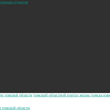
селенных пунктов
и
ди томской области
томский областной портал,жизнь томска,изв
и томской области