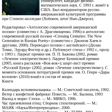
университет, кандидат физико-
математических наук. С 1993 г. живёт в
США. Был координатором русско-
американской культурной программы
при Стивенс-колледже (Хобокен, штат Нью-Джерси).
Редактировал «Антологию современной американской
поэзии» (совместно с А. Драгомощенко, 1996) и антологию
современной русской поэзии «Crossing Centuries: The New
Generation in Russian Poetry» (совместно с Джоном Хаем и
другими, 2000). Переводил поэзию с английского (Дилан
Томас, Эдуард Фостер и др.). Публикует стихи с 1992 г., прозу
с 1993 г. Лауреат премии им. П. П. Бажова (2002, роман
«Лечение электричеством»). Лауреат Бунинской премии
(2005, книга рассказов «Вок-вок»); шорт-лист премии
«Русский Букер» (2002, роман «Лечение электричеством»). С
момента основания литературной премии им. О. Генри «Дары
волхвов» (2010) вошёл в состав её жюри.
Книги
Календарь вспоминальщика. — М.: Советский писатель, 1992.
Ветер с конфетной фабрики: Повесть. — М.: Былина, 1993
Выход к морю: Стихи. — М.: МИКО, 1996.
Час приземления птиц: Сборник стихотворений. — М.:
МАИК «Наука/Интерпериодика», 2000.