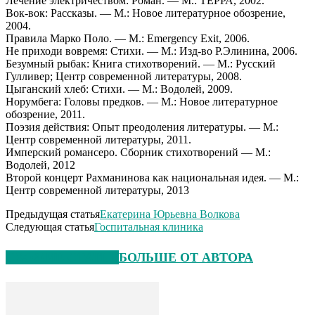
Лечение электричеством: Роман. — М.: ТЕРРА, 2002.
Вок-вок: Рассказы. — М.: Новое литературное обозрение,
2004.
Правила Марко Поло. — М.: Emergency Exit, 2006.
Не приходи вовремя: Стихи. — М.: Изд-во Р.Элинина, 2006.
Безумный рыбак: Книга стихотворений. — М.: Русский
Гулливер; Центр современной литературы, 2008.
Цыганский хлеб: Стихи. — М.: Водолей, 2009.
Норумбега: Головы предков. — М.: Новое литературное
обозрение, 2011.
Поэзия действия: Опыт преодоления литературы. — М.:
Центр современной литературы, 2011.
Имперский романсеро. Сборник стихотворений — М.:
Водолей, 2012
Второй концерт Рахманинова как национальная идея. — М.:
Центр современной литературы, 2013
Предыдущая статья
Екатерина Юрьевна Волкова
Следующая статья
Госпитальная клиника
СХОЖИЕ СТАТЬИ
БОЛЬШЕ ОТ АВТОРА