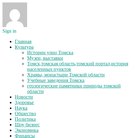
Sign in
Главная
Культура
Истории улиц Томска
Музеи, выставки
Томск,томская область,томский портал,история
населенных пунктов
Храмы, монастыри Томской области
Учебные заведения Томска
геологические памятники природы томской
области
Новости
Здоровье
Наука
Общество
Политика
Шоу бизнес
Экономика
Финансы