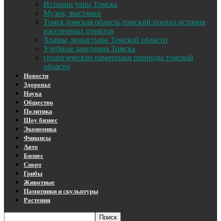
Истории улиц Томска
Музеи, выставки
Томск,томская область,томский портал,история
населенных пунктов
Храмы, монастыри Томской области
Учебные заведения Томска
геологические памятники природы томской
области
Новости
Здоровье
Наука
Общество
Политика
Шоу бизнес
Экономика
Финансы
Авто
Бизнес
Спорт
Грибы
Животные
Памятники и скульптуры
Растения