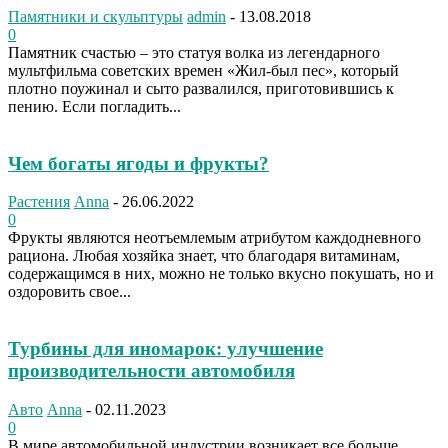
Памятники и скульптуры
admin
-
13.08.2018
0
Памятник счастью – это статуя волка из легендарного
мультфильма советских времен «Жил-был пес», который
плотно поужинал и сыто развалился, приготовившись к
пению. Если погладить...
Чем богаты ягоды и фрукты?
Растения
Anna
-
26.06.2022
0
Фрукты являются неотъемлемым атрибутом каждодневного
рациона. Любая хозяйка знает, что благодаря витаминам,
содержащимся в них, можно не только вкусно покушать, но и
оздоровить свое...
Турбины для иномарок: улучшение
производительности автомобиля
Авто
Anna
-
02.11.2023
0
В мире автомобильной индустрии возникает все больше