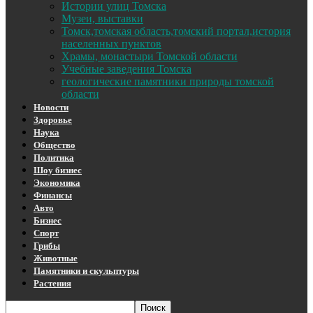
Истории улиц Томска
Музеи, выставки
Томск,томская область,томский портал,история
населенных пунктов
Храмы, монастыри Томской области
Учебные заведения Томска
геологические памятники природы томской
области
Новости
Здоровье
Наука
Общество
Политика
Шоу бизнес
Экономика
Финансы
Авто
Бизнес
Спорт
Грибы
Животные
Памятники и скульптуры
Растения