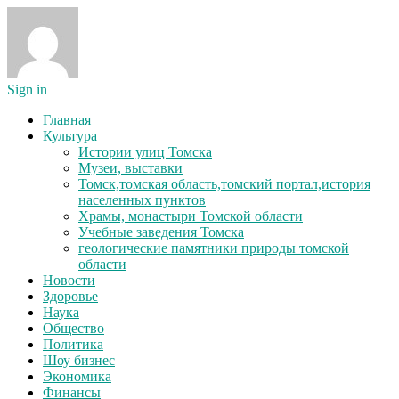
Sign in
Главная
Культура
Истории улиц Томска
Музеи, выставки
Томск,томская область,томский портал,история
населенных пунктов
Храмы, монастыри Томской области
Учебные заведения Томска
геологические памятники природы томской
области
Новости
Здоровье
Наука
Общество
Политика
Шоу бизнес
Экономика
Финансы