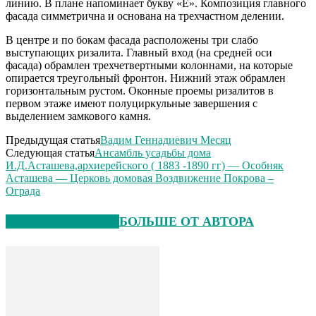
линию. В плане напоминает букву «Е». Композиция главного
фасада симметрична и основана на трехчастном делении.
В центре и по бокам фасада расположены три слабо
выступающих ризалита. Главный вход (на средней оси
фасада) обрамлен трехчетвертными колоннами, на которые
опирается треугольный фронтон. Нижний этаж обрамлен
горизонтальным рустом. Оконные проемы ризалитов в
первом этаже имеют полуциркульные завершения с
выделением замкового камня.
Предыдущая статья
Вадим Геннадиевич Месяц
Следующая статья
Ансамбль усадьбы дома
И.Д.Асташева,архиерейского ( 1883 -1890 гг) — Особняк
Асташева — Церковь домовая Воздвижение Покрова –
Ограда
СХОЖИЕ СТАТЬИ
БОЛЬШЕ ОТ АВТОРА