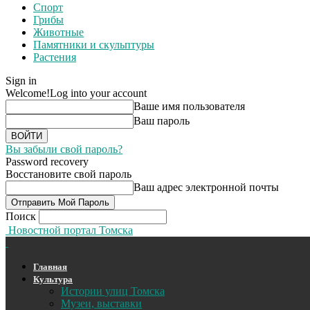
Спорт
Грибы
Животные
Памятники и скульптуры
Растения
Sign in
Welcome!
Log into your account
Ваше имя пользователя
Ваш пароль
Вы забыли свой пароль?
Password recovery
Восстановите свой пароль
Ваш адрес электронной почты
Поиск
Новостной портал Томска
Главная
Культура
Истории улиц Томска
Музеи, выставки