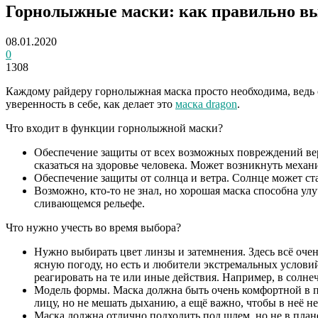
Горнолыжные маски: как правильно в
08.01.2020
0
1308
Каждому райдеру горнолыжная маска просто необходима, ведь о
уверенность в себе, как делает это
маска dragon
.
Что входит в функции горнолыжной маски?
Обеспечение защиты от всех возможных повреждений верх
сказаться на здоровье человека. Может возникнуть механ
Обеспечение защиты от солнца и ветра. Солнце может ста
Возможно, кто-то не знал, но хорошая маска способна ул
сливающемся рельефе.
Что нужно учесть во время выбора?
Нужно выбирать цвет линзы и затемнения. Здесь всё оче
ясную погоду, но есть и любители экстремальных услов
реагировать на те или иные действия. Например, в солн
Модель формы. Маска должна быть очень комфортной в пр
лицу, но не мешать дыханию, а ещё важно, чтобы в неё н
Маска должна отлично подходить под шлем, но не в плане 