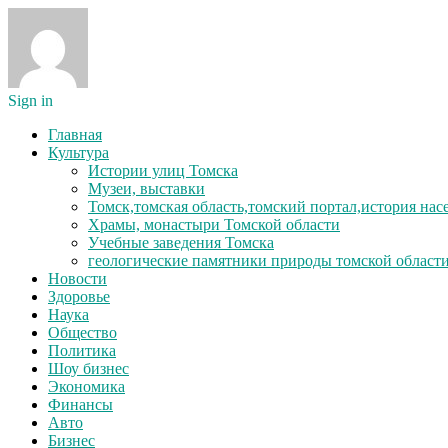
Sign in
Главная
Культура
Истории улиц Томска
Музеи, выставки
Томск,томская область,томский портал,история на
Храмы, монастыри Томской области
Учебные заведения Томска
геологические памятники природы томской област
Новости
Здоровье
Наука
Общество
Политика
Шоу бизнес
Экономика
Финансы
Авто
Бизнес