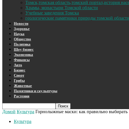
Томск,томская область,томский портал,история на
Храмы, монастыри Томской области
Учебные заведения Томска
геологические памятники природы томской област
Новости
Здоровье
Наука
Общество
Политика
Шоу бизнес
Экономика
Финансы
Авто
Бизнес
Спорт
Грибы
Животные
Памятники и скульптуры
Растения
Домой
Культура
Горнолыжные маски: как правильно выбирать
Культура