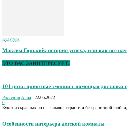
Культура
Максим Горький: история успеха, или как все на
ЭТО ВАС ЗАИНТЕРЕСУЕТ!
101 роза: приятные эмоции с помощью доставки 
Растения
Anna
-
22.06.2022
0
Букет из красных роз — символ страсти и безграничной любви, 
Особенности интерьера детской комнаты