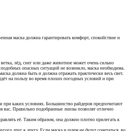
венная маска должна гарантировать комфорт, спокойствие и
ветка, лёд, снег или даже животное может очень сильно
ы подобных опасных ситуаций не возникло, маска необходима.
маска должна быть и должна отражать практически весь свет.
йдёт на пользу во время плохих погодных условий и при
ь и при каких условиях. Большинство райдеров предпочитают
ля вас. Правильно подобранные линзы позволят отлично
авлять её. Таким образом, она должно плотно прилегать к
гого друг к другу. Если маска и шлем не будут сочетаться, во