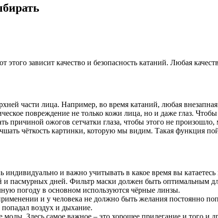
ыбирать
т этого зависит качество и безопасность катаний. Любая качест
ней части лица. Например, во время катаний, любая внезапная 
ическое повреждение не только кожи лица, но и даже глаз. Чтоб
ть причиной ожогов сетчатки глаза, чтобы этого не произошло, 
учшать чёткость картинки, которую мы видим. Такая функция по
нь индивидуально и важно учитывать в какое время вы катаетес
ий и пасмурных дней. Фильтр маски должен быть оптимальным д
ечную погоду в основном используются чёрные линзы.
именении и у человека не должно быть желания постоянно попр
е попадал воздух и дыхание.
моды. Здесь самое важное – это хорошее прилегание и того и дру