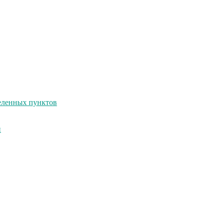
селенных пунктов
и