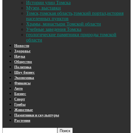
Истории улиц Томска
Музеи, выставки
Томск,томская область,томский портал,история
населенных пунктов
Храмы, монастыри Томской области
Учебные заведения Томска
геологические памятники природы томской
области
Новости
Здоровье
Наука
Общество
Политика
Шоу бизнес
Экономика
Финансы
Авто
Бизнес
Спорт
Грибы
Животные
Памятники и скульптуры
Растения