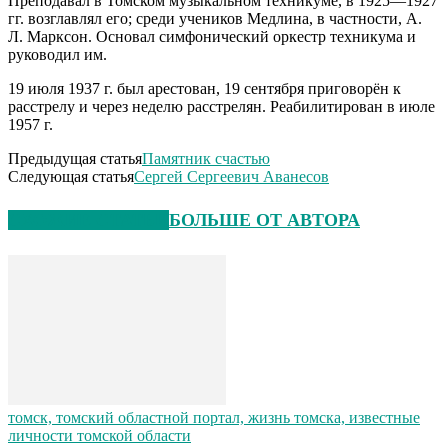
Преподавал в Томском музыкальном техникуме, в 1925—1927
гг. возглавлял его; среди учеников Медлина, в частности, А.
Л. Марксон. Основал симфонический оркестр техникума и
руководил им.
19 июля 1937 г. был арестован, 19 сентября приговорён к
расстрелу и через неделю расстрелян. Реабилитирован в июле
1957 г.
Предыдущая статья
Памятник счастью
Следующая статья
Сергей Сергеевич Аванесов
СХОЖИЕ СТАТЬИ
БОЛЬШЕ ОТ АВТОРА
томск, томский областной портал, жизнь томска, известные
личности томской области