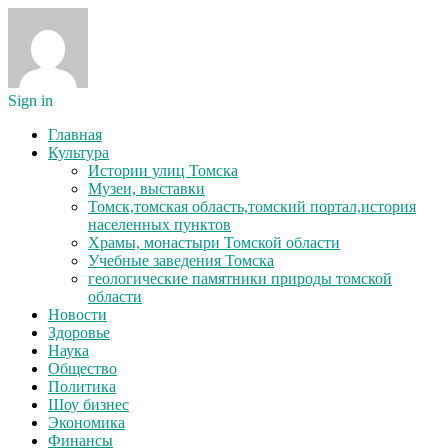
Sign in
Главная
Культура
Истории улиц Томска
Музеи, выставки
Томск,томская область,томский портал,история
населенных пунктов
Храмы, монастыри Томской области
Учебные заведения Томска
геологические памятники природы томской
области
Новости
Здоровье
Наука
Общество
Политика
Шоу бизнес
Экономика
Финансы