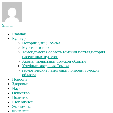
Sign in
Главная
Культура
Истории улиц Томска
Музеи, выставки
Томск,томская область,томский портал,история
населенных пунктов
Храмы, монастыри Томской области
Учебные заведения Томска
геологические памятники природы томской
области
Новости
Здоровье
Наука
Общество
Политика
Шоу бизнес
Экономика
Финансы