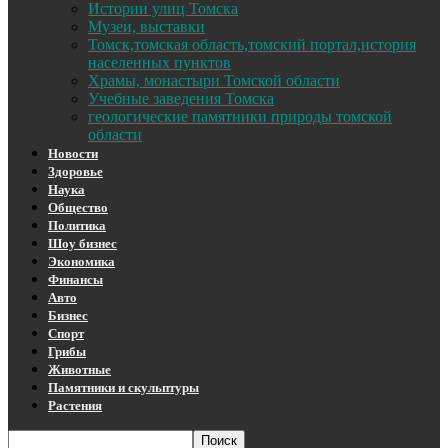
Истории улиц Томска
Музеи, выставки
Томск,томская область,томский портал,история
населенных пунктов
Храмы, монастыри Томской области
Учебные заведения Томска
геологические памятники природы томской
области
Новости
Здоровье
Наука
Общество
Политика
Шоу бизнес
Экономика
Финансы
Авто
Бизнес
Спорт
Грибы
Животные
Памятники и скульптуры
Растения