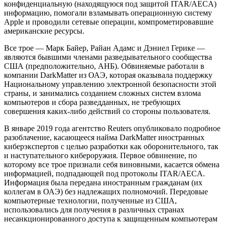
конфиденциальную (находящуюся под защитой ITAR/AECA)
информацию, помогали взламывать операционную систему
Apple и проводили сетевые операции, компрометировавшие
американские ресурсы.
Все трое — Марк Байер, Райан Адамс и Дэниел Герике —
являются бывшими членами разведывательного сообщества
США (предположительно, АНБ). Обвиняемые работали в
компании DarkMatter из ОАЭ, которая оказывала поддержку
Национальному управлению электронной безопасности этой
страны, и занимались созданием сложных систем взлома
компьютеров и сбора разведданных, не требующих
совершения каких-либо действий со стороны пользователя.
В январе 2019 года агентство Reuters опубликовало подробное
разоблачение, касающееся найма DarkMatter иностранных
киберэкспертов с целью разработки как оборонительного, так
и наступательного кибероружия. Первое обвинение, по
которому все трое признали себя виновными, касается обмена
информацией, подпадающей под протоколы ITAR/AECA.
Информация была передана иностранным гражданам (их
коллегам в ОАЭ) без надлежащих полномочий. Передовые
компьютерные технологии, полученные из США,
использовались для получения в различных странах
несанкционированного доступа к защищенным компьютерам