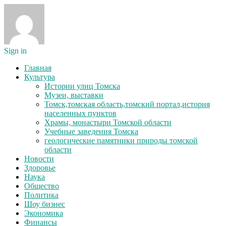
Sign in
Главная
Культура
Истории улиц Томска
Музеи, выставки
Томск,томская область,томский портал,история
населенных пунктов
Храмы, монастыри Томской области
Учебные заведения Томска
геологические памятники природы томской
области
Новости
Здоровье
Наука
Общество
Политика
Шоу бизнес
Экономика
Финансы