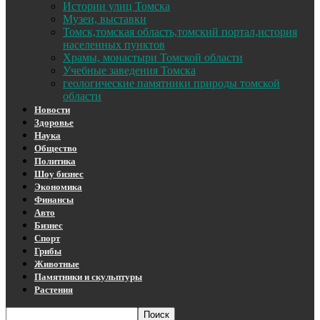
Истории улиц Томска
Музеи, выставки
Томск,томская область,томский портал,история
населенных пунктов
Храмы, монастыри Томской области
Учебные заведения Томска
геологические памятники природы томской
области
Новости
Здоровье
Наука
Общество
Политика
Шоу бизнес
Экономика
Финансы
Авто
Бизнес
Спорт
Грибы
Животные
Памятники и скульптуры
Растения