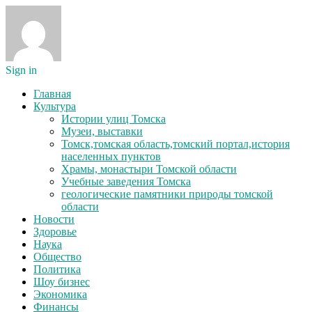
Sign in
Главная
Культура
Истории улиц Томска
Музеи, выставки
Томск,томская область,томский портал,история
населенных пунктов
Храмы, монастыри Томской области
Учебные заведения Томска
геологические памятники природы томской
области
Новости
Здоровье
Наука
Общество
Политика
Шоу бизнес
Экономика
Финансы