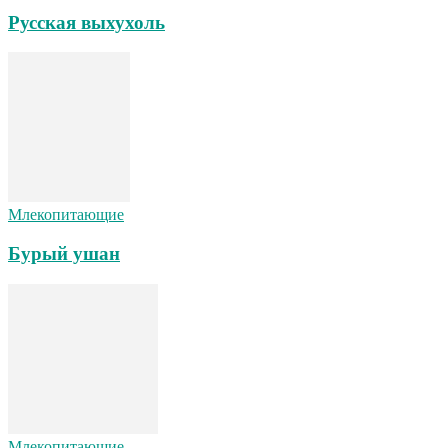
Русская выхухоль
Млекопитающие
Бурый ушан
Млекопитающие