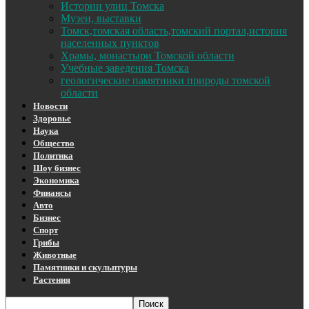
Истории улиц Томска
Музеи, выставки
Томск,томская область,томский портал,история
населенных пунктов
Храмы, монастыри Томской области
Учебные заведения Томска
геологические памятники природы томской
области
Новости
Здоровье
Наука
Общество
Политика
Шоу бизнес
Экономика
Финансы
Авто
Бизнес
Спорт
Грибы
Животные
Памятники и скульптуры
Растения