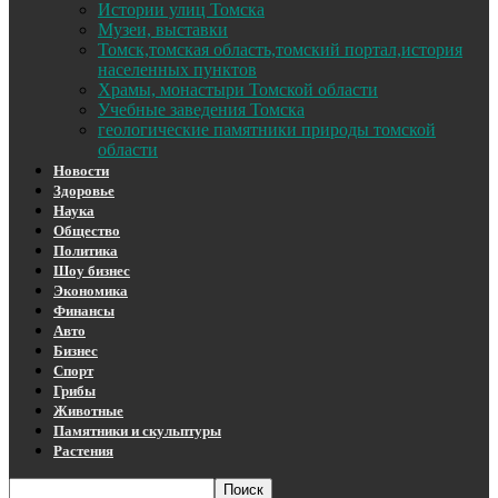
Истории улиц Томска
Музеи, выставки
Томск,томская область,томский портал,история
населенных пунктов
Храмы, монастыри Томской области
Учебные заведения Томска
геологические памятники природы томской
области
Новости
Здоровье
Наука
Общество
Политика
Шоу бизнес
Экономика
Финансы
Авто
Бизнес
Спорт
Грибы
Животные
Памятники и скульптуры
Растения