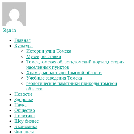
Sign in
Главная
Культура
Истории улиц Томска
Музеи, выставки
Томск,томская область,томский портал,история
населенных пунктов
Храмы, монастыри Томской области
Учебные заведения Томска
геологические памятники природы томской
области
Новости
Здоровье
Наука
Общество
Политика
Шоу бизнес
Экономика
Финансы