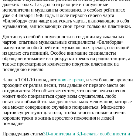
далёких годах. Так долго играющие и популярные
исполнители и музыканты оставались в особых рейтингах
уже с 4 января 1936 года. После первого своего чарта
«Биллборд» стал чаще выпускать чарты, включающие в себя
музыкантов, записывающих свои треки только на пластинки.
Достигнув особой популярности в создании музыкальных
чартов, опытные музыкальные специалисты «Биллборда»
выпустили особый рейтинг музыкальных треков, состоящий
из целых ста позиций. Особое внимание специалисты
обращали внимание на прокрутки треков на радиостанции, а
так же просматривал количество покупок пластинок на
последнюю неделю.
Чаще в ТОП-10 попадают
новые треки
, и чем больше времени
проходит от релиза песни, тем дальше от первого места он
отодвигается. Это объясняется тем, что после релиза песня
может либо понравиться сразу всем слушателям, любо
остаться любимой только для нескольких меломанов, которые
она может совершенно случайно понравиться. Множество
чартов существуют для того, чтобы вносить новые и очень
хорошие треки в жизнь взрослого поколения и людей
помладше.
Предыдущая статья
3D-принтеры и 3Д-печать: особенности и