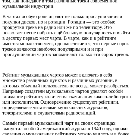
том, как попадают в том различные треки современной
музыкальной индустрии.
В чартах особую роль играют не только прослушивания и
покупки дисков, но и ротации. Ротации — это особые
прокрутки трека на радио или же по телевизору. Это
позволяет песне набрать ещё большую популярность и выйти
в десятку первых мест чарта. В чарте, как и в рейтинге
имеется множество мест, однако считается, что первые сорок
треков являются наиболее популярными и и при
прослушивании чартов запоминают только эти сорок треков.
Рейтинг музыкальных чартов может включать в себя
множество различных пунктов и различных условий, в
которых обычный пользователь не всегда может разобраться.
Например создатели музыкальных чартов уделяют особой
внимание рейтингу количества скачивания какого-либо трека
или исполнителя. Одновременно существуют рейтинги,
определяемые читателями музыкальных журналов,
телезрителями и слушателями радиостанций.
Самый первый музыкальный чарт на своих страницах
выпустил особый американский журнал в 1940 году, однако
сведения о музыкальных рейтингах можно увидеть и в более