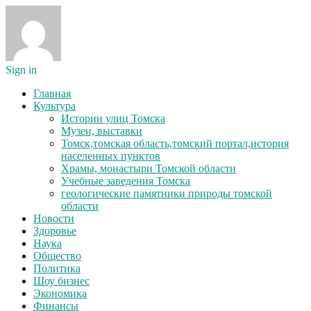
Sign in
Главная
Культура
Истории улиц Томска
Музеи, выставки
Томск,томская область,томский портал,история
населенных пунктов
Храмы, монастыри Томской области
Учебные заведения Томска
геологические памятники природы томской
области
Новости
Здоровье
Наука
Общество
Политика
Шоу бизнес
Экономика
Финансы