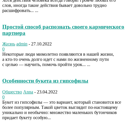
Хотя действия человека всегда говорят громче любых его
слов, иногда такие действия бывает довольно трудно
расшифровать... ...
Простой способ распознать своего кармического
партнера
Жизнь
admin
-
27.10.2022
0
Некоторые люди мимолетно появляются в нашей жизни,
а кто-то очень долго идет с нами по жизненному пути
с целью — научить, помочь пройти урок... ...
Особенности букета из гипсофилы
Общество
Anna
-
23.04.2022
0
Букет из гипсофилы — это вариант, который становится все
более популярным. Такой цветок выглядит по-настоящему
уникально и необычно: множество маленьких бутончиков
придает букету особую...