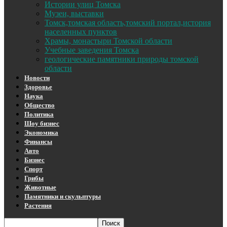
Истории улиц Томска
Музеи, выставки
Томск,томская область,томский портал,история
населенных пунктов
Храмы, монастыри Томской области
Учебные заведения Томска
геологические памятники природы томской
области
Новости
Здоровье
Наука
Общество
Политика
Шоу бизнес
Экономика
Финансы
Авто
Бизнес
Спорт
Грибы
Животные
Памятники и скульптуры
Растения