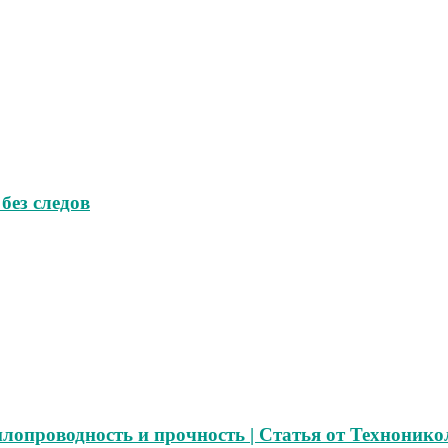
без следов
лопроводность и прочность | Статья от Технонико