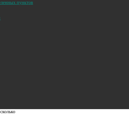
селенных пунктов
и
 сколько