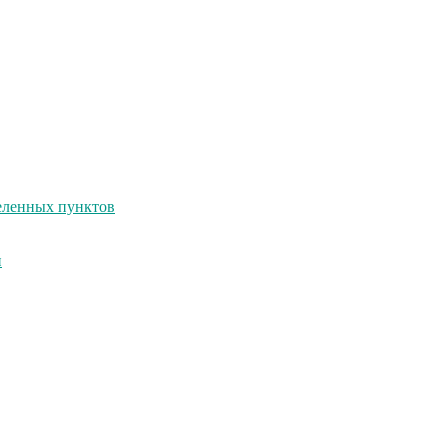
селенных пунктов
и