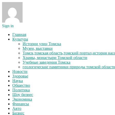
Sign in
Главная
Культура
Истории улиц Томска
Музеи, выставки
Томск,томская область,томский портал,история на
Храмы, монастыри Томской области
Учебные заведения Томска
геологические памятники природы томской област
Новости
Здоровье
Наука
Общество
Политика
Шоу бизнес
Экономика
Финансы
Авто
Бизнес