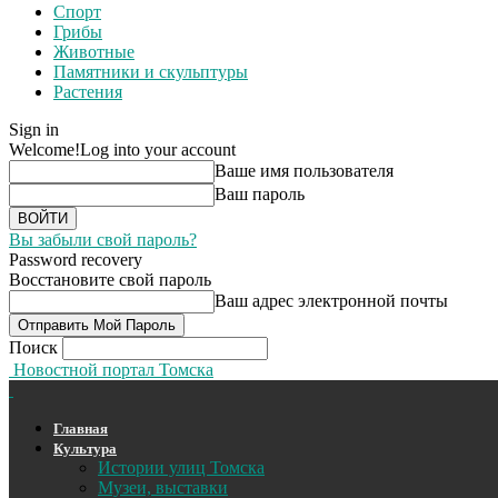
Спорт
Грибы
Животные
Памятники и скульптуры
Растения
Sign in
Welcome!
Log into your account
Ваше имя пользователя
Ваш пароль
Вы забыли свой пароль?
Password recovery
Восстановите свой пароль
Ваш адрес электронной почты
Поиск
Новостной портал Томска
Главная
Культура
Истории улиц Томска
Музеи, выставки