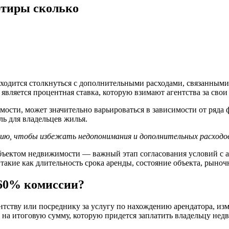
ртиры сколько
иходится столкнуться с дополнительными расходами, связанным
вляется процентная ставка, которую взимают агентства за свои
мости, может значительно варьироваться в зависимости от ряда
ь для владельцев жилья.
сию, чтобы избежать недопонимания и дополнительных расходов 
объектом недвижимости — важный этап согласования условий с 
такие как длительность срока аренды, состояние объекта, рыноч
 60% комиссии?
ству или посреднику за услугу по нахождению арендатора, измен
 на итоговую сумму, которую придется заплатить владельцу нед