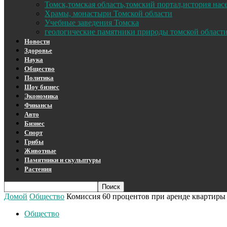
Томск,томская область,томский портал,история на
Храмы, монастыри Томской области
Учебные заведения Томска
геологические памятники природы томской област
Новости
Здоровье
Наука
Общество
Политика
Шоу бизнес
Экономика
Финансы
Авто
Бизнес
Спорт
Грибы
Животные
Памятники и скульптуры
Растения
Домой
Общество
Комиссия 60 процентов при аренде квартиры
Общество